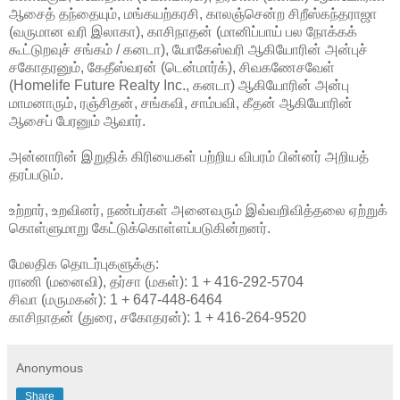
ஆசைத் தந்தையும், மங்கயற்கரசி, காலஞ்சென்ற சிறீஸ்கந்தராஜா
(வருமான வரி இலாகா), காசிநாதன் (மானிப்பாய் பல நோக்கக்
கூட்டுறவுச் சங்கம் / கனடா), யோகேஸ்வரி ஆகியோரின் அன்புச்
சகோதரனும், கேதீஸ்வரன் (டென்மார்க்), சிவகணேசவேள்
(Homelife Future Realty Inc., கனடா) ஆகியோரின் அன்பு
மாமனாரும், ரஞ்சிதன், சங்கவி, சாம்பவி, கீதன் ஆகியோரின்
ஆசைப் பேரனும் ஆவார்.
அன்னாரின் இறுதிக் கிரியைகள் பற்றிய விபரம் பின்னர் அறியத்
தரப்படும்.
உற்றார், உறவினர், நண்பர்கள் அனைவரும் இவ்வறிவித்தலை ஏற்றுக்
கொள்ளுமாறு கேட்டுக்கொள்ளப்படுகின்றனர்.
மேலதிக தொடர்புகளுக்கு:
ராணி (மனைவி), தர்சா (மகள்): 1 + 416-292-5704
சிவா (மருமகன்): 1 + 647-448-6464
காசிநாதன் (துரை, சகோதரன்): 1 + 416-264-9520
Anonymous
Share