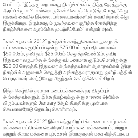
போட்டார். "இந்த முறையாவது நிகழ்ச்சிகள் குறித்த நேரத்துக்கு
ஆரம்பிக்குமா?" என்றொரு கேள்வியைத் தொடுத்தபோது, "அது
எங்கள் கையில் இல்லை. பார்வையாளர்களின் கையில்தான் அது
இருக்கிறது. இருந்தாலும் முடிந்தவரை குறித்த நேரத்திற்கு
நிகழ்ச்சிகளை ஆரம்பிக்க முயற்சிப்போம்" என்றார் அவர்.
"உசன் உறவுகள் 2012" நிகழ்வில் கலந்துகொள்ள நுழைவுக்
கட்டணமாக குடும்பம் ஒன்று $75.00உம், தம்பதிகளானால்
$50.00உம், தனி நபர் $25.00உம் செலுத்தவேண்டும். தவிர
இதுவரை வருடாந்த அங்கத்துவப் பணமாக குடும்பமொன்றுக்கு
$20.00 செலுத்தி இதுவரை அங்கத்தவர்கள் ஆகாதவர்கள் இந்த
நிகழ்வில் அதனைச் செலுத்தி அங்கத்தவராகுமாறு ஒன்றியத்தின்
பொருளாளர் வெற்றிவேலு அஜந்தன் கேட்டுக்கொள்கிறார்.
இந்த நிகழ்வில் தரமான படைப்புக்களைத் தர விரும்பும்
அங்கத்தவர்களும், இந்த நிகழ்வுக்கு அனுசரணை அளிக்க
விரும்புபவர்களும் January 5ஆம் திகதிக்கு முன்பாக
செயலாளரோடு தொடர்பு கொள்ளவும்.
"உசன் உறவுகள் 2012" இல் கலந்து சிறப்பிக்க கனடா வாழ் உசன்
மக்களை மட்டுமல்ல வெளிநாடு வாழ் உசன் மக்களையும், மற்றும்
சுற்றுக் கிராம மக்களையும், உசன் இராமநாதன் மகா வித்தியாலய