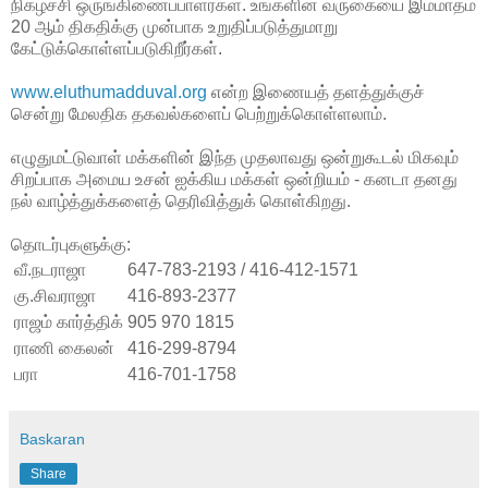
நிகழ்ச்சி ஒருங்கிணைப்பாளர்கள். உங்களின் வருகையை இம்மாதம்
20 ஆம் திகதிக்கு முன்பாக உறுதிப்படுத்துமாறு
கேட்டுக்கொள்ளப்படுகிறீர்கள்.
www.eluthumadduval.org
என்ற இணையத் தளத்துக்குச்
சென்று மேலதிக தகவல்களைப் பெற்றுக்கொள்ளலாம்.
எழுதுமட்டுவாள் மக்களின் இந்த முதலாவது ஒன்றுகூடல் மிகவும்
சிறப்பாக அமைய உசன் ஐக்கிய மக்கள் ஒன்றியம் - கனடா தனது
நல் வாழ்த்துக்களைத் தெரிவித்துக் கொள்கிறது.
தொடர்புகளுக்கு:
வீ.நடராஜா
647-783-2193 / 416-412-1571
கு.சிவராஜா
416-893-2377
ராஜம் கார்த்திக்
905 970 1815
ராணி கைலன்
416-299-8794
பரா
416-701-1758
Baskaran
Share