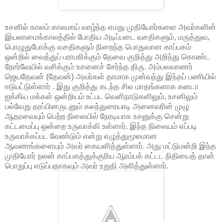
உசனில் காலம் காலமாய் வாழ்ந்த எமது முதியோர்களை அவர்களின்
இயலாமைக்காலத்தில் போதிய அடிப்படை வசதிகளும், மருத்துவ,
பொழுதுபோக்கு வசதிகளும் நிறைந்த பொதுவான காப்பகம்
ஒன்றில் வைத்துப் பராமரிக்கும் தேவை குறித்து அறிந்து கொண்ட
நோர்வேயில் வசிக்கும் உசனைச் சேர்ந்த திரு. அம்பலவாணர்
ஜெயதேவன் (தேவன்) அவர்கள் தாமாக முன்வந்து இந்தப் பணியில்
ஈடுபட்டுள்ளார் . இது குறித்து கடந்த சில மாதங்களாக கனடா
ஐக்கிய மக்கள் ஒன்றியம் உட்பட வெளிநாடுகளிலும், உசனிலும்
பல்வேறு தரப்பினருடனும் கலந்துரையாடி அனைவரின் முழு
ஆதரவையும் பெற்ற நிலையில் நேரடியாக உசனுக்கு சென்று
கட்டமைப்பு ஒன்றை உருவாக்கி உள்ளார். இந்த நிலையம் எப்படி
உருவாக்கப்பட வேண்டும் என்று எழுத்துமூலமான
ஆவணங்களையும் அவர் கையளித்துள்ளார். அது மட்டுமன்றி இந்த
முதியோர் நலன் காப்பகத்துக்குரிய ஆரம்பக் கட்டட நிதியைத் தான்
பொறுப்பு எடுப்பதாகவும் அவர் உறுதி அளித்துள்ளார்.