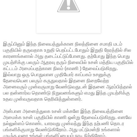
இருப்பினும் இந்த நிலையத்துக்கான நிலத்தினை சமாதி மடம்
பகுதியில் தருவதாக உறுதி பெறப்பட்டபோதும் இறுதி நேரத்தில் சில
காரணங்களால் அது தடைப்பட்டுப்போனது. தற்போது இந்த பொது
முயற்சிக்கு பலரும் ஆதரவு தரும் நிலையில் உசன் மத்திய பகுதியில்
கட்டடம் அமைப்பதற்கான நிலம் (காணி ) தேவைப்படுகிறது.
இவ்வாறு ஒரு பொதுவான முதியோர் காப்பகம் உசனுக்கு
தேவையென பலரும் கருதுவதால் இதனை நிறைவேற்ற
அனைவரும் முன்வருமாறு வேண்டுவதுடன் இதனை ஆரம்பித்தால்
பல தன்னார்வ தொண்டு நிறுவனங்களும் எமது இந்த முயற்சிக்கு
உதவ முன்வருவதாக தெரிவித்துள்ளனர்.
அன்பான அனைத்துலக உசன் மக்களே இந்த நிலையத்தினை
அமைக்க உசன் பகுதியில் காணி ஒன்று தேவைப்படுகிறது. எனவே
நல்லுள்ளம் கொண்ட யாரவது முன்வந்து இந்த நற்பணி தொடர
பங்களிக்குமாறு வேண்டுகிறோம். அது மட்டுமன்றி உங்களால்
முடிந்த வரை உங்கள் பங்களிப்பையும் நாடி நிற்கிறோம்.