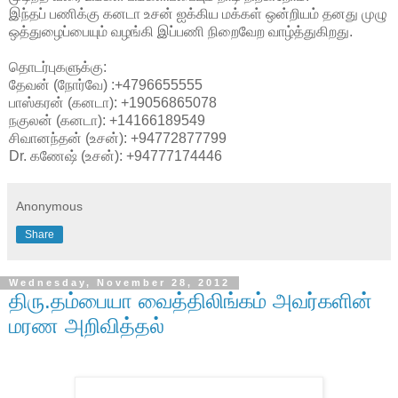
இந்தப் பணிக்கு கனடா உசன் ஐக்கிய மக்கள் ஒன்றியம் தனது முழு
ஒத்துழைப்பையும் வழங்கி இப்பணி நிறைவேற வாழ்த்துகிறது.
தொடர்புகளுக்கு:
தேவன் (நோர்வே) :+4796655555
பாஸ்கரன் (கனடா): +19056865078
நகுலன் (கனடா): +14166189549
சிவானந்தன் (உசன்): +94772877799
Dr. கணேஷ் (உசன்): +94777174446
Anonymous
Share
Wednesday, November 28, 2012
திரு.தம்பையா வைத்திலிங்கம் அவர்களின்
மரண அறிவித்தல்