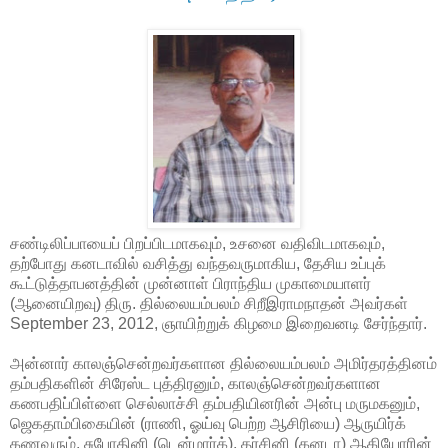
சண்டிலிப்பாயைப் பிறப்பிடமாகவும், உசனை வதிவிடமாகவும்,
தற்போது கனடாவில் வசித்து வந்தவருமாகிய, தேசிய உப்புக்
கூட்டுத்தாபனத்தின் முன்னாள் பிராந்திய முகாமையாளர்
(ஆனையிறவு) திரு. தில்லையம்பலம் சிறீஇராமநாதன் அவர்கள்
September 23, 2012, ஞாயிற்றுக் கிழமை இறைவனடி சேர்ந்தார்.
அன்னார் காலஞ்சென்றவர்களான தில்லையம்பலம் அமிர்தரத்தினம்
தம்பதிகளின் சிரேஸ்ட புத்திரனும், காலஞ்சென்றவர்களான
கணபதிப்பிள்ளை செல்லாச்சி தம்பதியினரின் அன்பு மருமகனும்,
ஜெகதாம்பிகையின் (ராணி, ஓய்வு பெற்ற ஆசிரியை) ஆருயிர்க்
கணவரும், சுபோதினி (டென்மார்க்), தர்சினி (கனடா) ஆகியோரின்