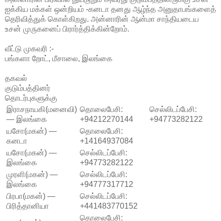
ஐக்கிய மக்கள் ஒன்றியம் -கனடா தனது ஆழ்ந்த அனுதாபங்களைத்
தெரிவித்துக் கொள்கிறது. அன்னாரின் ஆன்மா சாந்தியடைய
உசன் முருகனைப் பிரார்த்திக்கின்றோம்.
வீட்டு முகவரி :-
பங்களா றோட், மீசாலை, இலங்கை
தகவல்
குடும்பத்தினர்
தொடர்புகளுக்கு
இராசநாயகி(மனைவி)
தொலைபேசி:
செல்லிடப்பேசி:
— இலங்கை
+94212270144
+94773282122
யசோ(மகன்) —
தொலைபேசி:
கனடா
+14164937084
யசோ(மகன்) —
செல்லிடப்பேசி:
இலங்கை
+94773282122
முரளி(மகன்) —
செல்லிடப்பேசி:
இலங்கை
+94777317712
பிரபா(மகன்) —
செல்லிடப்பேசி:
பிரித்தானியா
+441483770152
தொலைபேசி: