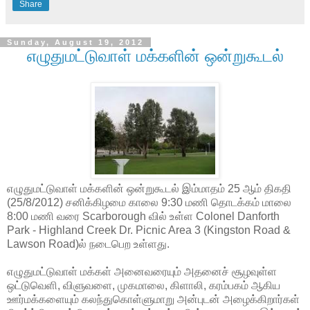
Share
Sunday, August 19, 2012
எழுதுமட்டுவாள் மக்களின் ஒன்றுகூடல்
எழுதுமட்டுவாள் மக்களின் ஒன்றுகூடல் இம்மாதம் 25 ஆம் திகதி
(25/8/2012) சனிக்கிழமை காலை 9:30 மணி தொடக்கம் மாலை
8:00 மணி வரை Scarborough வில் உள்ள Colonel Danforth
Park - Highland Creek Dr. Picnic Area 3 (Kingston Road &
Lawson Road)ல் நடைபெற உள்ளது.
எழுதுமட்டுவாள் மக்கள் அனைவரையும் அதனைச் சூழவுள்ள
ஒட்டுவெளி, விளுவளை, முகமாலை, கிளாலி, கரம்பகம் ஆகிய
ஊர்மக்களையும் கலந்துகொள்ளுமாறு அன்புடன் அழைக்கிறார்கள்