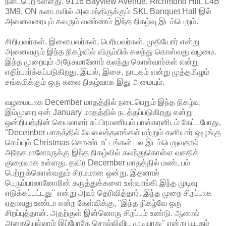
நடைபெற உள்ளது. 9116 Bayview Avenue, Richmond Hill, L4B
3M9, ON கனடாவில் அமைந்திருக்கும் SKL Banquet Hall இல்
அனைவரையும் கவரும் வண்ணம் இந்த நிகழ்வு இடம்பெறும்.
சிறியவர்கள், இளையவர்கள், பெரியவர்கள், முதியோர் என்று
அனைவரும் இந்த நிகழ்வில் விரும்பிக் கலந்து கொள்வது வழமை.
இந்த முறையும் அநேகமானோர் கலந்து கொள்வார்கள் என்று
எதிர்பார்க்கப்படுகிறது. இயல், இசை, நாடகம் என்று முத்தமிழும்
சங்கமிக்கும் ஒரு கலை நிகழ்வாக இது அமையும்.
வழமையாக December மாதத்தில் நடைபெறும் இந்த நிகழ்வு
இம்முறை ஏன் January மாதத்தில் நடத்தப்படுகிறது என்று
ஒன்றியத்தின் செயலாளர் சுப்பிரமணியம் பாஸ்கரனிடம் கேட்டபோது,
"December மாதத்தில் வேலைத்தளங்கள் மற்றும் தனியார் ஒழுங்கு
செய்யும் Christmas கொண்டாட்டங்கள் பல இடம்பெறுவதால்
அநேகமானோருக்கு இந்த நிகழ்வில் கலந்துகொள்ள வசதிக்
குறைவாக உள்ளது. தவிர December மாதத்தில் மண்டபம்
பெற்றுக்கொள்வதும் சிரமமான ஒன்று. இதனால்
பெரும்பாலானோரின் கருத்துக்களை உள்வாங்கி இந்த முடிவு
எடுக்கப்பட்டது" என்று அவர் தெரிவித்தார். இந்த முறை சிறப்பாக
ஏதாவது உண்டா என்ற கேள்விக்கு, "இந்த நிகழ்வே ஒரு
சிறப்புத்தான். அதற்குள் இன்னொரு சிறப்பும் உண்டு. ஆனால்
அதையெல்லாம் இப்போதே சொல்லிவிட முடியாது" என்று பூடகம்