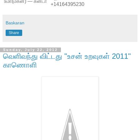
உமா(மகன்) — கனடா
+14164395230
Baskaran
Share
Sunday, July 22, 2012
வெளிவந்து விட்டது "உசன் உறவுகள் 2011"
காணொளி