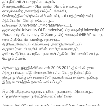
தம்பதியினரின் பாசமுள்ள மகனும்,
இராசநாயகி(விமலா) அவர்களின் அன்புக் கணவரும்,
காலஞ்சென்ற குணரத்தினம்(வட்டக்கச்சி),
செல்வரத்தினம்(அச்சுவேலி/லண்டன்), அரியரத்தினம்(உசன்)
ஆகியோரின் அன்புச் சகோதரரும்,
யசோகரன்(University Of Moratuwa/கனடா),
முரளிகரன்(University Of Peradeniya), பிரபாகரன்(University Of
Peradeniya/University Of Surrey-Uk), உமாகரன்(NIBM/கனடா),
லதா ஆகியோரின் பாசமிகு தந்தையும்,
திரிவேணி(கனடா), விஸ்ணுஸ்ரீ, குகாஜினி(லண்டன்),
கருணா(கனடா) ஆகியோரின் பாசமிகு மாமனாரும்,
ஓவிகா, ஜீவிகா, சுவாதிகா, நாவலன் ஆகியோரின் மனம்நிறைந்த
பேரனும் ஆவார்.
அன்னாரது இறுதிக்கிரியைகள் 20-08-2012 திங்கட்கிழமை
அன்று பங்களா வீதி மீசாலையில் உள்ள அவரது இல்லத்தில்
நிகழ்ந்து வெற்றுடல் சாவகச்சேரி தனங்கினப்பு கண்ணாடிப்பிட்டி
இந்துமயானத்தில் தகனம் செய்யப்படும்.
இவ் அறிவித்தலை உற்றார், உறவினர், நண்பர்கள் அனைவரும்
ஏற்றுக்கொள்ளுமாறு கேட்டுக்கொள்கின்றோம்.
அன்னாரின் பிரிவால் துயருறும் அவரது குடும்பத்தினருக்கு உசன்