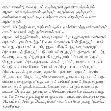
தான் தோன்றி ஈஸ்வரியாய் எழுந்தருளி முக்கிராமத்துக்கும்
அருள்பாலித்துக்கொண்டிருக்கும், அருள்மிகு புதுக்குளம்
கண்ணகை அம்மன் ஆலய நிர்வாக சபை விடுக்கும் அவசர
அறிவித்தல்.
உசன், விடத்தற்பளை, கரம்பகம் ஆகிய முக்கிராமத்து மக்களுக்கும்
காலம் காலமாய் அற்புதங்களைக் காட்டி
அருள்பாலித்துகொண்டிருக்கும் அருள் மிகு புதுக்குளம் கண்ணகி
அம்மன் ஆலயம் கடந்த 10 வருடங்களுக்கு மேல் திருத்தப்படாமல்
உள்ளது. ஆலய கட்டிடமும், புதுமை மிகு செந்தமரைக்குளமும்
அவசரமாகத் திருத்தப்பட்டு அம்மனின் இருப்பிடத்தைக் காப்பாற்ற
வேண்டியுள்ளது. அருள் நாயகி புதுக்குளம் அம்மனிடம் அருள்
பெற்று வாழும் அனைத்துலக மக்களிடமும் அம்மனுக்காய் உதவி
கேட்டு நாடி நிக்கிறோம். அம்மனின் அருட்கடாட்சம் பெற்று
அனைத்துலகிலும் வாழும் முக்கிராமத்து மக்களும் அம்மனின்
இருப்பையும், அருள் மிகு செந்தாமரைக் குளத்தையும் பராமரிக்கும்
உரிமை உங்களுக்கு உரியது என்ற அன்போடு நாம் அறியத் தருவது:
மக்களால் அனுமதிக்கப்பட்ட நிர்வாக சபை மற்றும் தர்மகர்த்தா
ஊடாக இந்தப் புனருத்தாரணம் செய்யத் தீர்மானிக்கப்பட்டுள்ளது.
எனவே அனைத்துலகிலும் வாழும் உசன், கரம்பகம், விடத்தற்பளை
அடியார்கள் சேர்ந்து இவ்வரும்பணியை நிறைவேற்றுமாறு வேண்டி
நிற்கிறோம்.