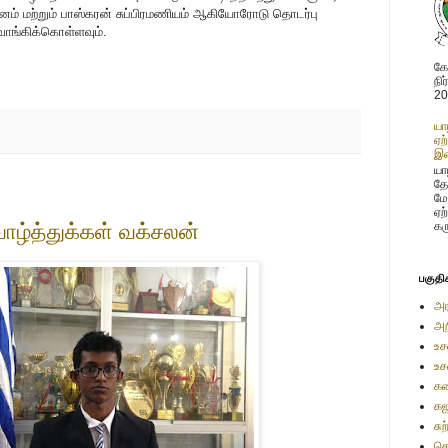
ினம் மற்றும் பாஸ்கரன் சுப்பிரமணியம் ஆகியோரோடு தொடர்பு
ாங்கிக்கொள்ளவும்.
கோ
நி
20
யா
ஏற
இண
யாழ
தே
மே
ஏற
ாழ்த்துக்கள் வக்சலன்
கர
பகுதி
அர
அற
உச
உச
கண
கஜ
சு
செ