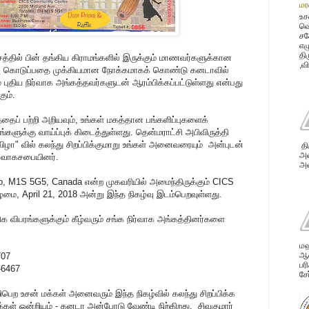
மர
உச
வெ
சக
எழ
தி
த்தில் பின் தங்கிய கிராமங்களில் இருக்கும் மாணவர்களுக்கான
,வ
ரவு கொடுப்பதை முக்கியமான நோக்கமாகக் கொண்டு கனடாவில்
் புதிய நிர்வாக அங்கத்தவர்களுடன் ஆரம்பிக்கப்பட்டுள்ளது என்பது
கும்.
்தைப் பற்றி அறியவும், உங்கள் மகத்தான பங்களிப்புகளைக்
களுக்கு வாய்ப்புக் கிடைத்துள்ளது. தென்மராட்சி அபிவிருத்தி
விழா" வில் கலந்து சிறப்பிக்குமாறு உங்கள் அனைவரையும் அன்புடன்
தி
அவ
ர்வாகசபையினர்.
அன
o, M1S 5G5, Canada என்ற முகவரியில் அமைந்திருக்கும் CICS
மை, April 21, 2018 அன்று இந்த நிகழ்வு இடம்பெறவுள்ளது.
திக விபரங்களுக்கும் கீழ்வரும் சங்க நிர்வாக அங்கத்தினர்களை
மஹ
ஆண
707
பர
-6467
சே
ிபெற உசன் மக்கள் அனைவரும் இந்த நிகழ்வில் கலந்து சிறப்பிக்க
்கள் ஒன்றியம் - கனடா அன்போடு வேண்டி நிற்கிறது. சிவகுமார்