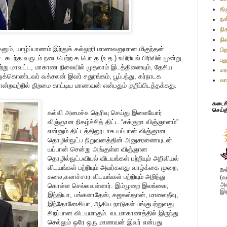
தி
நன
நி
நி
மகனும், யாழ்ப்பாணம் இந்துக் கல்லூரி மாணவனுமான மிகுந்தன்
பி
 கடந்த வருடம் நடைபெற்ற க.பொ.த (உ.த.) உயிரியல் பிரிவில் மூன்று
பு
ெற்று மாவட்ட, மாகாண நிலையில் முதலாம் இடத்தினையும், தேசிய
மர
றுக்கொண்டவர் வக்சலன் இவர் சதுரங்கம், பூப்பந்து, கர்நாடக
வா
ோன்றவற்றில் திறமை காட்டிய மாணவன் என்பதும் குறிப்பிடத்தக்கது.
கடைசி 
செய்த
கல்வி அமைச்சு தெரிவு செய்து இளையோர்
விஞ்ஞான நிகழ்ச்சித் திட்ட “சக்குறா விஞ்ஞானம்”
என்னும் திட்டத்தினூடாக யப்பான் விஞ்ஞான
தொழில்நுட்ப நிறுவனத்தின் அனுசரணையுடன்
யப்பான் சென்று அங்குள்ள விஞ்ஞான
தொழில்நுட்பவியல் விடயங்கள் பற்றியும் அறிவியல்
விடயங்கள் பற்றியும் அவர்களது வாழ்க்கை முறை,
சே
கலை,கலாச்சார விடயங்கள் பற்றியும் அறிந்து
(வ
அவ
கொள்ள செல்லவுள்ளார். இம்முறை இலங்கை,
இர
இந்தியா, பங்களாதேஸ், கஜகஸ்தான், மாலைதீவு,
இந்தோனேசியா, ஆகிய நாடுகள் பங்குபற்றுவது
சிறப்பான விடயமாகும். வடமாகாணத்தில் இருந்து
செல்லும் ஒரே ஒரு மாணவன் இவர் என்பது