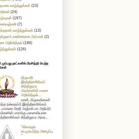
ருமண வாழ்த்துக்கள்
(23)
்றிகள்
(24)
கழ்வுகள்
(197)
னைவஞ்சலி
(7)
றந்தநாள் வாழ்த்துக்கள்
(13)
துக்குளம் கண்ணகை அம்பாள்
(2)
ண அறிவித்தல்
(186)
ழ்த்துக்கள்
(126)
முப்பது நாட்களில் பிரசித்தி பெற்ற
ிகள்
திருமதி
இரத்தினசிங்கம்
சித்திறூபா
அவர்களின் மரண
அறிவித்தல்...
உசன், மிருசுவிலைச்
ர்ந்த நல்லதம்பி இரத்தினசிங்கம்
டமாகண பிரதி அஞ்சல் மா அதிபர்)
ர்களின் பாசமிகு மனைவியான
த்தினசிங்கம் சித்திறூபா அவர...
"விவாஹா
சுபமுகூர்த்த அழைப்பு
"