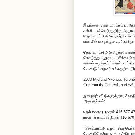
இலங்கை, தென்மராட்சிப் பிரதேச
கல்வி முன்னேற்றத்திற்கு ஆத
தென்மராட்சி அபிவிருத்தி சங்கம
உங்களில் பலருக்கும் தெரிந்திருக்
தென்மராட்சி அபிவிருத்தி சங்கத
கொடுத்து ஆதரவு அளிக்கவும் உங்
சங்கம் வழங்கும் "தென்மராட்சி 
வேண்டுகின்றனர் சங்கத்தின் நி
2030 Midland Avenue, Toront
Community Centerல், சனிக்கிழ
நுழைவுச் சீட்டுகளுக்கும், மேல
அணுகுங்கள்:
நெல் கேதார நாதன் 416-677-4
ரமணன் ராமச்சந்திரன் 416-670
"தென்மராட்சி விழா" பெருவெற்ற
வேண்டுமென்று உசன் ஐக்கிய மக