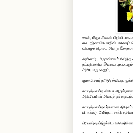
உசன், மிருசுவிலைப் பிறப்பிடமா
வை தற்காலிக வதிவிடமாகவும் 
வியாழக்கிழமை அன்று இறைவனடி
அன்னார், மிருசுவிலைச் சேர்ந
தம்பதிகளின் இளைய புதல்வரும
அன்பு மருமகனும்,
ஞானசௌந்தரி(நெல்லியடி, ஐக்க
காலஞ்சென்ற லியோ அருள்ஞானற
ஆகியோரின் அன்புத் தந்தையும்,
காலஞ்சென்றவர்களான திரேசம்மா(
பிரான்ஸ்), அமிர்தநாதன்(ரத்தின
பிரியதர்ஷன்(ஐக்கிய அமெரிக்கா