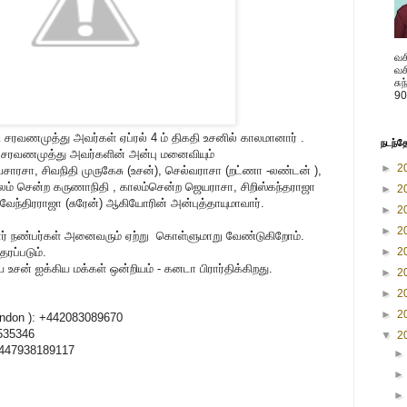
வச
வச
சு
90
 சரவணமுத்து அவர்கள் ஏப்ரல் 4 ம் திகதி உசனில் காலமானார் .
நடந்த
 சரவணமுத்து அவர்களின் அன்பு மனைவியும்
►
2
ாரசா, சிவநிதி முருகேசு (உசன்), செல்வராசா (றட்ணா -லண்டன் ),
ாலம் சென்ற கருணாநிதி , காலம்சென்ற ஜெயராசா, சிறிஸ்கந்தராஜா
►
2
, சுவேந்திரராஜா (சுரேன்) ஆகியோரின் அன்புத்தாயுமாவார்.
►
2
►
2
னர் நண்பர்கள் அனைவரும் ஏற்று கொள்ளுமாறு வேண்டுகிறோம்.
►
2
ரப்படும்.
சன் ஐக்கிய மக்கள் ஒன்றியம் - கனடா பிரார்திக்கிறது.
►
2
►
2
►
2
ondon ): +442083089670
535346
▼
2
+447938189117