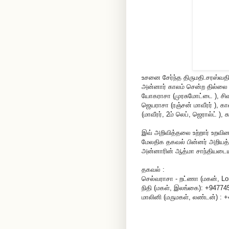
உசனை சேர்ந்த திருமதி.சரஸ்வதி
அன்னார் காலம் சென்ற தில்லை
யோகராசா (முரசுமோட்டை ), சிவச
ஜெயராசா (ரஞ்சன் மாவீரர் ), க
(மாவீரர், 2ம் லெப், ஜெரால்ட் )
இவ் அறிவித்தலை உற்றார் உறவி
மேலதிக தகவல் பின்னர் அறியத்த
அன்னாரின் ஆத்மா சாந்தியடைய உ
தகவல் :
செல்வராசா - றட்ணா (மகன், L
நிதி (மகள், இலங்கை): +94774
மாலினி (மருமகள், லண்டன்) : 