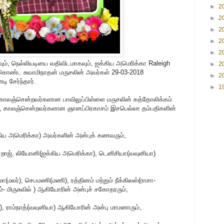
►
2
►
2
►
2
►
2
►
2
கவும், நெல்லியடியை வதிவிடமாகவும், ஐக்கிய அமெரிக்கா Raleigh
►
2
கொண்ட சுவாமிநாதன் மருசலின் அவர்கள் 29-03-2018
►
2
 சேர்ந்தார்.
►
1
்த காலஞ்சென்றவர்களான பாவிலுப்பிள்ளை மருசலின் கத்தோலிக்கம்
், காலஞ்சென்றவர்களான ஞானப்பிரகாசம் இசபெல்லா தம்பதிகளின்
ிய அமெரிக்கா) அவர்களின் அன்புக் கணவரும்,
ாஜ், லியோனி(ஐக்கிய அமெரிக்கா), டெனிசியா(வவுனியா)
மலர்), செபமணி(மணி), ரத்தினம் மற்றும் நீக்கிலஸ்(ராசா-
ம்- மிருசுவில் ) ஆகியோரின் அன்புச் சகோதரரும்,
), ராம்நாத்(வவுனியா) ஆகியோரின் அன்பு மாமனாரும்,