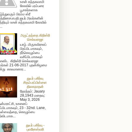
உசன் கந்தசுவாமி
கோவில் பரம்பரை
பூசகர்களாக
ழ்ந்துவரும் பிரம்ம ஸ்ரீ
த்தினசபாபதி ஐயர் அவர்களின்
த்தியும் உசன் கந்தசுவாமி கோவில்
...
அருட்தந்தை கிறிஸ்ரி
செல்வராஜா
யாழ். மிருசுவிலைப்
பிறப்பிடமாகவும்,
நீர்கொழும்பை
வசிப்பிடமாகவும்
ண்ட கிறிஸ்ரி செல்வராஜா
ர்கள் 21-06-2017 புதன்கிழமை
்று காலமானார...
துயர் பகிர்வு
சிதம்பரப்பிள்ளை
திலகநாதன்
தோற்றம்: Jauary
28,1943 மறைவு:
May 3, 2026
ன்மராட்சி, உசனைப்
றப்பிடமாகவும், 23 - 32nd. Lane,
ள்ளவத்தை, கொழும்பை
ிவிடமாக...
துயர் பகிர்வு -
புவனேஸ்வரி