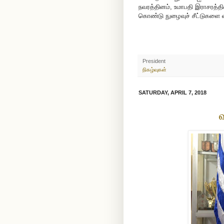
நவரத்தினம், உமாபதி இராசரத்த
கொண்டு நுழைவுச் சீட்டுகளை வ
President
நிகழ்வுகள்
SATURDAY, APRIL 7, 2018
வ