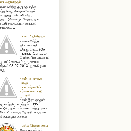
ண அறிவித்தல்
னை சேர்ந்த திருமதி ரஞ்சி
ற்றிவேலு அவர்களினதும்
ோதரனும் கிளாலி வீதி,
ுதுமட்டுவாழைப் சேர்ந்த திரு
ருமதி துரையப்பா (உடையார்
ிதானைய...
மரண அறிவித்தல்
உசனைசேர்ந்த
திரு.உமாபதி
இராஜரட்ணம் (Go
Transit -Canada)
அவர்களின் மாமனார்
ரு.மயில்வாகனம் முருகையா
ர்கள் 03-07-2013 புதன்கிழமை
்று...
உசன் பாடசாலை
பழைய
மாணவர்களின்
உற்சாகமான புதிய
முயற்சி ......
உசன் இராமநாதன்
ா வித்தியாலயத்தில் 1995 ம்
்டு , தரம் 5 ல் கல்வி கற்று புலமை
ிசில் பரீட்சைக்கு தோற்றிய வகுப்பை
ர்ந்த பழைய மாணவ...
புதிய நிர்வாக சபை
அனைவருக்கும்