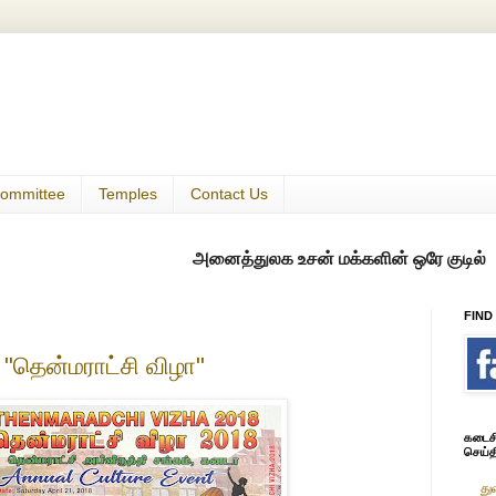
ommittee
Temples
Contact Us
அனைத்துலக உசன் மக்களின் ஒரே குடில்
FIND
"தென்மராட்சி விழா"
கடைசி 
செய்த
து