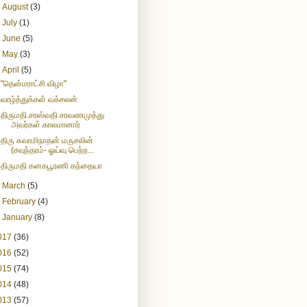
►
August
(3)
►
July
(1)
►
June
(5)
►
May
(3)
▼
April
(5)
"தென்மராட்சி விழா"
வாழ்த்துக்கள் வக்சலன்
திருமதி.சரஸ்வதி சரவணமுத்து
அவர்கள் காலமானார்
திரு சுவாமிநாதன் மருசலின்
(சவுந்தரம்- ஓய்வு பெற்ற...
திருமதி கனகபூரணி கந்தையா
►
March
(5)
►
February
(4)
►
January
(8)
017
(36)
016
(52)
015
(74)
014
(48)
013
(57)