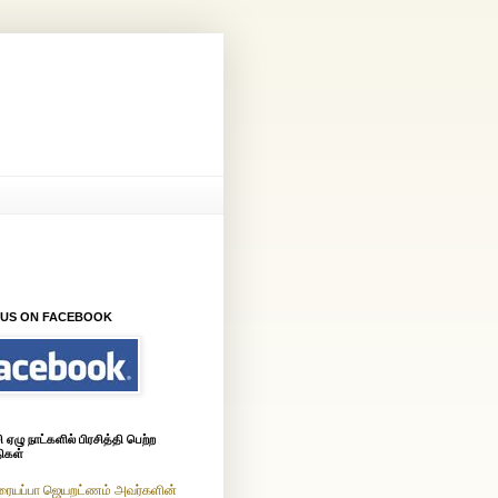
 US ON FACEBOOK
ஏழு நாட்களில் பிரசித்தி பெற்ற
ிகள்
ரையப்பா ஜெயறட்ணம் அவர்களின்