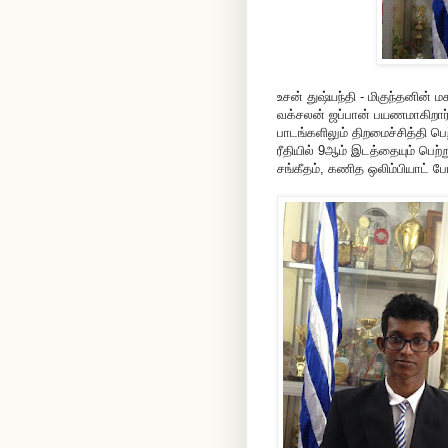
உசன் துஷ்யந்தி - மிகுந்தனின் 
வக்சலன் ஜப்பான் பயணமாகிறார்.
பாடங்களிலும் திறமைச்சித்தி ப
ரீதியில் 9ஆம் இடத்தையும் பெற்
சங்கீதம், கணித ஒலிம்பியாட் ப