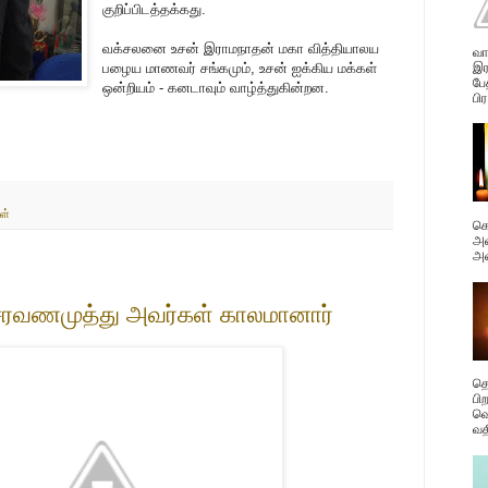
குறிப்பிடத்தக்கது.
வக்சலனை உசன் இராமநாதன் மகா வித்தியாலய
வா
இர
பழைய மாணவர் சங்கமும், உசன் ஐக்கிய மக்கள்
பே
ஒன்றியம் - கனடாவும் வாழ்த்துகின்றன.
பிர
ள்
கொ
அவ
அன
 சரவணமுத்து அவர்கள் காலமானார்
தெ
பி
வெ
வத