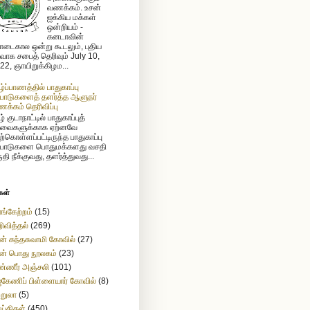
வணக்கம். உசன்
ஐக்கிய மக்கள்
ஒன்றியம் -
கனடாவின்
டைகால ஒன்று கூடலும், புதிய
ர்வாக சபைத் தெரிவும் July 10,
22, ஞாயிறுக்கிழம...
ழ்ப்பாணத்தில் பாதுகாப்பு
்பாடுகளைத் தளர்த்த ஆளுநர்
க்கம் தெரிவிப்பு
் குடாநாட்டில் பாதுகாப்புத்
வைகளுக்காக ஏற்னவே
ற்கொள்ளப்பட்டிருந்த பாதுகாப்பு
்பாடுகளை பொதுமக்களது வசதி
ுதி நீக்குவது, தளர்த்துவது...
கள்
ங்கேற்றம்
(15)
ிவித்தல்
(269)
ன் கந்தசுவாமி கோவில்
(27)
ன் பொது நூலகம்
(23)
்ணீர் அஞ்சலி
(101)
கேணிப் பிள்ளையார் கோவில்
(8)
ற்றுலா
(5)
ய்திகள்
(450)