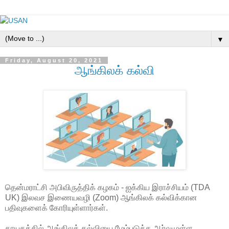
▼
Friday, August 20, 2021
ஆங்கிலக் கல்வி
தென்மராட்சி அபிவிருத்திக் கழகம் - ஐக்கிய இராச்சியம் (TDA
UK) இலவச இணையவழி (Zoom) ஆங்கிலக் கல்விக்கான
பதிவுகளைக் கோரியுள்ளார்கள்.
தாயகத்தில் ஆங்கிலக் கல்வியை மேம்படுத்த ஆர்வமுள்ள