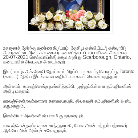
உசனைச் சேர்ந்த கண்ணகி (யாழ். தேசிய கல்வியியற் கல்லூரி)
அவர்களின் அன்புக் கணவர் நன்னித்தம்பி தயாசீலன் அவர்கள்
20-07-2021 செவ்வாய்க்கிழமை அன்று Scarborough, Ontario,
கனடாவில் சிவபதம் அடைந்தார்.
இவர் யாழ். அச்சுவேலி தோப்பைப் பிறப்பிடமாகவும், கொழும்பு, Toronto
(கனடா) ஆகிய இடங்களை வதிவிடமாகவும் கொண்டிருந்தார்.
அன்னார், காலஞ்சென்ற நன்னித்தம்பி, முத்துப்பிள்ளை தம்பதிகளின்
அன்பு மகனும்,
காலஞ்சென்றவர்களான கனகசபாபதி, திலகவதி தம்பதிகளின் அன்பு
மருமகனும்,
இலக்கியா அவர்களின் பாசமிகு தந்தையும்,
காலஞ்சென்றவர்களான சாந்தநாயகி, யோகசீலன் மற்றும் பத்மமலர்
ஆகியோரின் அன்புச் சகோதரரும்,