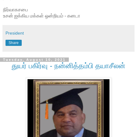
நிர்வாகசபை
உசன் ஐக்கிய மக்கள் ஒன்றியம் - கனடா
President
Share
Tuesday, August 10, 2021
துயர் பகிர்வு - நன்னித்தம்பி தயாசீலன்