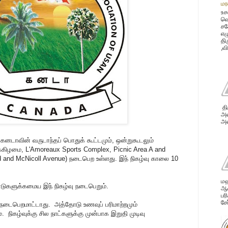
மர
உச
வெ
சக
எழ
தி
,வ
தி
அவ
அன
- கனடாவின் வருடாந்தப் பொதுக் கூட்டமும், ஒன்றுகூடலும்
்கிழமை, L'Amoreaux Sports Complex, Picnic Area A and
d and McNicoll Avenue) நடைபெற உள்ளது. இந் நிகழ்வு காலை 10
மஹ
ாடுகளுக்கமைய இந் நிகழ்வு நடைபெறும்.
ஆண
பர
சே
 நடைபெறமாட்டாது. அத்தோடு உணவுப் பரிமாற்றமும்
ம். நிகழ்வுக்கு சில நாட்களுக்கு முன்பாக இறுதி முடிவு