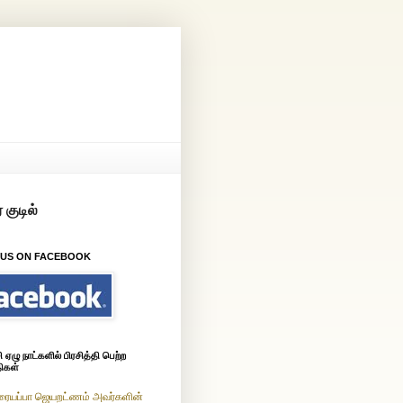
 US ON FACEBOOK
ஏழு நாட்களில் பிரசித்தி பெற்ற
ிகள்
ரையப்பா ஜெயறட்ணம் அவர்களின்