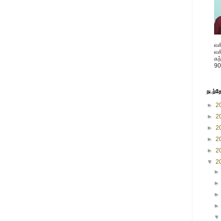
வச
வச
சு
90
நடந்த
►
2
►
2
►
2
►
2
►
2
▼
2