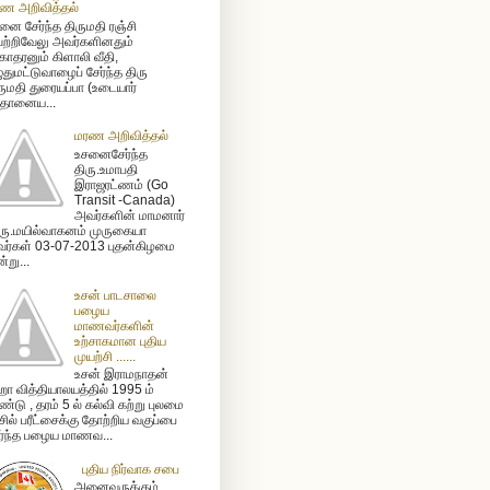
ண அறிவித்தல்
னை சேர்ந்த திருமதி ரஞ்சி
ற்றிவேலு அவர்களினதும்
ோதரனும் கிளாலி வீதி,
ுதுமட்டுவாழைப் சேர்ந்த திரு
ருமதி துரையப்பா (உடையார்
ிதானைய...
மரண அறிவித்தல்
உசனைசேர்ந்த
திரு.உமாபதி
இராஜரட்ணம் (Go
Transit -Canada)
அவர்களின் மாமனார்
ரு.மயில்வாகனம் முருகையா
ர்கள் 03-07-2013 புதன்கிழமை
்று...
உசன் பாடசாலை
பழைய
மாணவர்களின்
உற்சாகமான புதிய
முயற்சி ......
உசன் இராமநாதன்
ா வித்தியாலயத்தில் 1995 ம்
்டு , தரம் 5 ல் கல்வி கற்று புலமை
ிசில் பரீட்சைக்கு தோற்றிய வகுப்பை
ர்ந்த பழைய மாணவ...
புதிய நிர்வாக சபை
அனைவருக்கும்