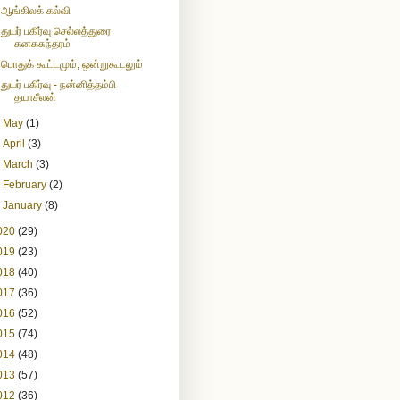
ஆங்கிலக் கல்வி
துயர் பகிர்வு செல்லத்துரை
கனகசுந்தரம்
பொதுக் கூட்டமும், ஒன்றுகூடலும்
துயர் பகிர்வு - நன்னித்தம்பி
தயாசீலன்
►
May
(1)
►
April
(3)
►
March
(3)
►
February
(2)
►
January
(8)
020
(29)
019
(23)
018
(40)
017
(36)
016
(52)
015
(74)
014
(48)
013
(57)
012
(36)