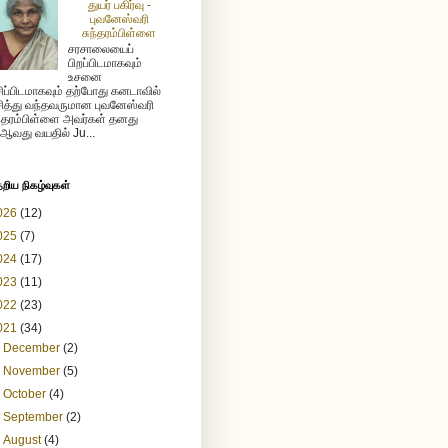
துயர் பகிர்வு -
புவனேஸ்வரி
சுந்தரம்பிள்ளை
சரசாலையைப்
பிறப்பிடமாகவும்
உசனை
ிப்பிடமாகவும் தற்போது கனடாவில்
ித்து வந்தவருமான புவனேஸ்வரி
ந்தரம்பிள்ளை அவர்கள் தனது
ஆவது வயதில் Ju...
ேறிய நிகழ்வுகள்
026
(12)
025
(7)
024
(17)
023
(11)
022
(23)
021
(34)
►
December
(2)
►
November
(5)
►
October
(4)
►
September
(2)
▼
August
(4)