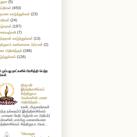
ற்றுலா
(5)
ய்திகள்
(450)
ருமண வாழ்த்துக்கள்
(23)
்றிகள்
(24)
கழ்வுகள்
(197)
னைவஞ்சலி
(7)
றந்தநாள் வாழ்த்துக்கள்
(13)
துக்குளம் கண்ணகை அம்பாள்
(2)
ண அறிவித்தல்
(186)
ழ்த்துக்கள்
(126)
முப்பது நாட்களில் பிரசித்தி பெற்ற
ிகள்
திருமதி
இரத்தினசிங்கம்
சித்திறூபா
அவர்களின் மரண
அறிவித்தல்...
உசன், மிருசுவிலைச்
ர்ந்த நல்லதம்பி இரத்தினசிங்கம்
டமாகண பிரதி அஞ்சல் மா அதிபர்)
ர்களின் பாசமிகு மனைவியான
த்தினசிங்கம் சித்திறூபா அவர...
"விவாஹா