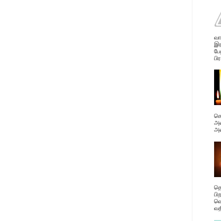
வா
இர
பே
பிர
கொ
அவ
அன
தெ
பி
வெ
வத