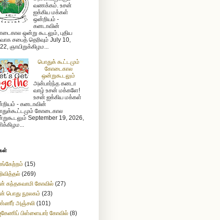
வணக்கம். உசன்
ஐக்கிய மக்கள்
ஒன்றியம் -
கனடாவின்
டைகால ஒன்று கூடலும், புதிய
ர்வாக சபைத் தெரிவும் July 10,
22, ஞாயிறுக்கிழம...
பொதுக் கூட்டமும்
கோடைகால
ஒன்றுகூடலும்
அன்பார்ந்த கனடா
வாழ் உசன் மக்களே!
உசன் ஐக்கிய மக்கள்
்றியம் - கனடாவின்
துக்கூட்டமும் கோடைகால
்றுகூடலும் September 19, 2026,
ிக்கிழம...
கள்
ங்கேற்றம்
(15)
ிவித்தல்
(269)
ன் கந்தசுவாமி கோவில்
(27)
ன் பொது நூலகம்
(23)
்ணீர் அஞ்சலி
(101)
கேணிப் பிள்ளையார் கோவில்
(8)