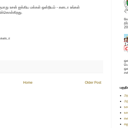
்குமாறு உசன் ஐக்கிய மக்கள் ஒன்றியம் - கனடா உங்கள்
க்கொள்கிறது.
கோ
நி
20
- கனடா
ஒன
பொ
ஒன
சன
Home
Older Post
பகுதி
அர
அற
உச
உச
கண
கஜ