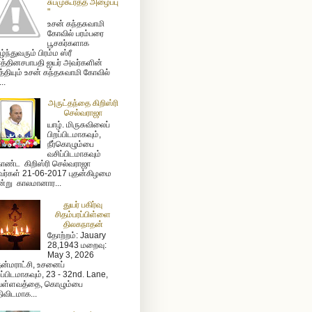
சுபமுகூர்த்த அழைப்பு
"
உசன் கந்தசுவாமி
கோவில் பரம்பரை
பூசகர்களாக
ழ்ந்துவரும் பிரம்ம ஸ்ரீ
த்தினசபாபதி ஐயர் அவர்களின்
த்தியும் உசன் கந்தசுவாமி கோவில்
...
அருட்தந்தை கிறிஸ்ரி
செல்வராஜா
யாழ். மிருசுவிலைப்
பிறப்பிடமாகவும்,
நீர்கொழும்பை
வசிப்பிடமாகவும்
ண்ட கிறிஸ்ரி செல்வராஜா
ர்கள் 21-06-2017 புதன்கிழமை
்று காலமானார...
துயர் பகிர்வு
சிதம்பரப்பிள்ளை
திலகநாதன்
தோற்றம்: Jauary
28,1943 மறைவு:
May 3, 2026
ன்மராட்சி, உசனைப்
றப்பிடமாகவும், 23 - 32nd. Lane,
ள்ளவத்தை, கொழும்பை
ிவிடமாக...