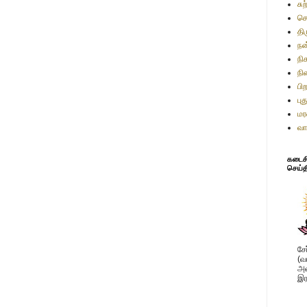
சு
செ
தி
நன
நி
நி
பி
பு
மர
வா
கடைசி 
செய்த
சே
(வ
அவ
இர