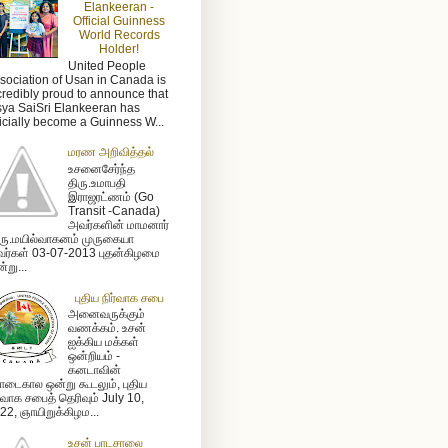
Elankeeran -
Official Guinness
World Records
Holder!
United People
sociation of Usan in Canada is
credibly proud to announce that
sya SaiSri Elankeeran has
ficially become a Guinness W...
மரண அறிவித்தல்
உசனைசேர்ந்த
திரு.உமாபதி
இராஜரட்ணம் (Go
Transit -Canada)
அவர்களின் மாமனார்
ரு.மயில்வாகனம் முருகையா
ர்கள் 03-07-2013 புதன்கிழமை
்று...
புதிய நிர்வாக சபை
அனைவருக்கும்
வணக்கம். உசன்
ஐக்கிய மக்கள்
ஒன்றியம் -
கனடாவின்
டைகால ஒன்று கூடலும், புதிய
ர்வாக சபைத் தெரிவும் July 10,
22, ஞாயிறுக்கிழம...
உசன் பாடசாலை