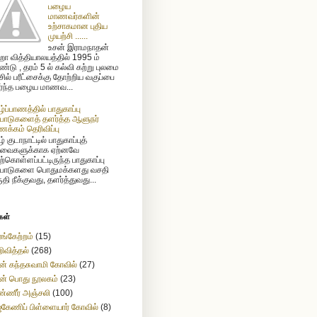
பழைய
மாணவர்களின்
உற்சாகமான புதிய
முயற்சி ......
உசன் இராமநாதன்
ா வித்தியாலயத்தில் 1995 ம்
்டு , தரம் 5 ல் கல்வி கற்று புலமை
ிசில் பரீட்சைக்கு தோற்றிய வகுப்பை
ர்ந்த பழைய மாணவ...
ழ்ப்பாணத்தில் பாதுகாப்பு
்பாடுகளைத் தளர்த்த ஆளுநர்
க்கம் தெரிவிப்பு
் குடாநாட்டில் பாதுகாப்புத்
வைகளுக்காக ஏற்னவே
ற்கொள்ளப்பட்டிருந்த பாதுகாப்பு
்பாடுகளை பொதுமக்களது வசதி
ுதி நீக்குவது, தளர்த்துவது...
கள்
ங்கேற்றம்
(15)
ிவித்தல்
(268)
ன் கந்தசுவாமி கோவில்
(27)
ன் பொது நூலகம்
(23)
்ணீர் அஞ்சலி
(100)
கேணிப் பிள்ளையார் கோவில்
(8)