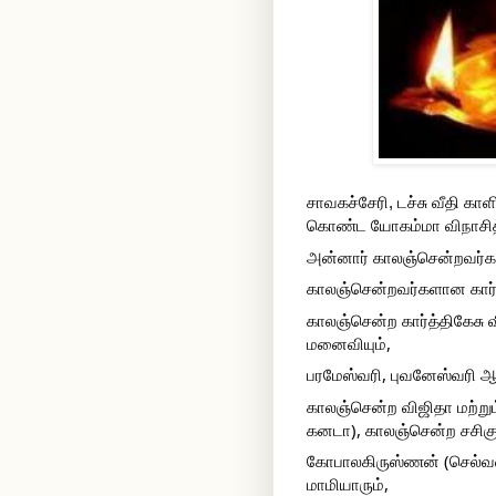
சாவகச்சேரி, டச்சு வீதி கா
கொண்ட யோகம்மா விநாசித்த
அன்னார் காலஞ்சென்றவர்கள
காலஞ்சென்றவர்களான கார்த
காலஞ்சென்ற கார்த்திகேசு வ
மனைவியும்,
பரமேஸ்வரி, புவனேஸ்வரி ஆ
காலஞ்சென்ற விஜிதா மற்றும
கனடா), காலஞ்சென்ற சசிகு
கோபாலகிருஸ்ணன் (செல்வன
மாமியாரும்,