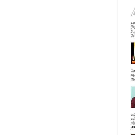
வா
இர
பே
பிர
கொ
அவ
அன
வச
வச
சு
90