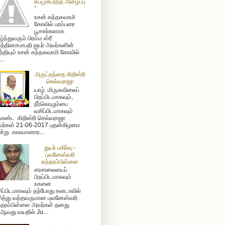
சுபமுகூர்த்த அழைப்பு
"
உசன் கந்தசுவாமி
கோவில் பரம்பரை
பூசகர்களாக
ழ்ந்துவரும் பிரம்ம ஸ்ரீ
த்தினசபாபதி ஐயர் அவர்களின்
த்தியும் உசன் கந்தசுவாமி கோவில்
...
அருட்தந்தை கிறிஸ்ரி
செல்வராஜா
யாழ். மிருசுவிலைப்
பிறப்பிடமாகவும்,
நீர்கொழும்பை
வசிப்பிடமாகவும்
ண்ட கிறிஸ்ரி செல்வராஜா
ர்கள் 21-06-2017 புதன்கிழமை
்று காலமானார...
துயர் பகிர்வு -
புவனேஸ்வரி
சுந்தரம்பிள்ளை
சரசாலையைப்
பிறப்பிடமாகவும்
உசனை
ிப்பிடமாகவும் தற்போது கனடாவில்
ித்து வந்தவருமான புவனேஸ்வரி
ந்தரம்பிள்ளை அவர்கள் தனது
ஆவது வயதில் Ju...