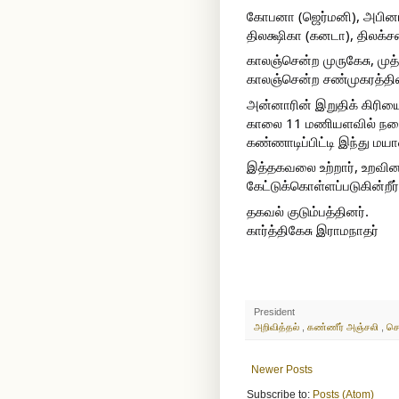
கோபனா (ஜெர்மனி), அபினா (
திலக்ஷிகா (கனடா), திலக்ச
காலஞ்சென்ற முருகேசு, முத
காலஞ்சென்ற சண்முகரத்தின
அன்னாரின் இறுதிக் கிரிய
காலை 11 மணியளவில் நடைப
கண்ணாடிப்பிட்டி இந்து மயான
இத்தகவலை உற்றார், உறவினர
கேட்டுக்கொள்ளப்படுகின்றீர்
தகவல் குடும்பத்தினர்.
கார்த்திகேசு இராமநாதர்
President
அறிவித்தல்
,
கண்ணீர் அஞ்சலி
,
செ
Newer Posts
Subscribe to:
Posts (Atom)