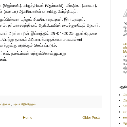
ஜெர்மனி), கிருத்திகன் (ஜெர்மனி), மிர்ஷிகா (கனடா),
ன் (கனடா) ஆகியோரின் பாசமிகு பேர்த்தியும்,
்துப்பிள்ளை மற்றும் சிவயோகநாதன், இராமநாதர்,
மஹ
ம், தர்மராசரத்தினம் ஆகியோரின் மைத்துனியும் ஆவார்.
ஆண
பர
ைகள் அன்னாரின் இல்லத்தில் 29-01-2025 புதன்கிழமை
சே
ெற்று தகனக் கிரியைக்களுக்காக சாவகச்சரி
யா
த்துக்கு எடுத்துச் செல்லப்படும்.
ஏற
இண
்கள், நண்பர்கள் ஏற்றுக்கொள்ளுமாறு
யாழ
கள்.
தே
மே
ஏற
கர
பகுதி
அர
அற
ய்திகள்
,
மரண அறிவித்தல்
உச
உச
கண
Home
Older Posts
கஜ