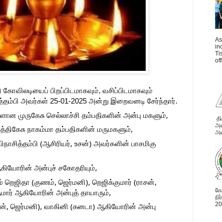
As
in
Ti
of
ளி கோவிலடியைப் பிறப்பிடமாகவும், வசிப்பிடமாகவும்
ம்பி அவர்கள் 25-01-2025 அன்று இறைவனடி சேர்ந்தார்.
ான முருகேசு செல்லாச்சி தம்பதிகளின் அன்பு மகளும்,
தி
அவ
்திகேசு நாகம்மா தம்பதிகளின் மருமகளும்,
அன
ிநாசித்தம்பி (ஆசிரியர், உசன்) அவர்களின் பாசமிகு
கியோரின் அன்புச் சகோதரியும்,
் றெஜிதா (குணம், ஜெர்மனி), றெஜிக்குமார் (ராசன்,
கோ
மார் ஆகியோரின் அன்புத் தாயாரும்,
நி
20
், ஜெர்மனி), வாகினி (கனடா) ஆகியோரின் அன்பு