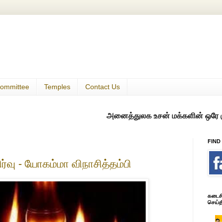
ommittee
Temples
Contact Us
அனைத்துலக உசன் மக்களின் ஒரே குடில்
FIND
ிர்வு - யோகம்மா விநாசித்தம்பி
கடைசி 
செய்த