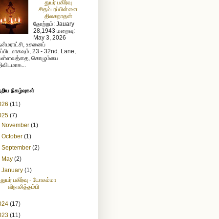
துயர் பகிர்வு
சிதம்பரப்பிள்ளை
திலகநாதன்
தோற்றம்: Jauary
28,1943 மறைவு:
May 3, 2026
ன்மராட்சி, உசனைப்
றப்பிடமாகவும், 23 - 32nd. Lane,
ள்ளவத்தை, கொழும்பை
ிவிடமாக...
ேறிய நிகழ்வுகள்
026
(11)
025
(7)
►
November
(1)
►
October
(1)
►
September
(2)
►
May
(2)
▼
January
(1)
துயர் பகிர்வு - யோகம்மா
விநாசித்தம்பி
024
(17)
023
(11)