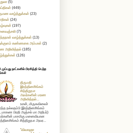
ற்றுலா
(5)
ய்திகள்
(449)
ருமண வாழ்த்துக்கள்
(23)
்றிகள்
(24)
கழ்வுகள்
(197)
னைவஞ்சலி
(7)
றந்தநாள் வாழ்த்துக்கள்
(13)
துக்குளம் கண்ணகை அம்பாள்
(2)
ண அறிவித்தல்
(185)
ழ்த்துக்கள்
(126)
முப்பது நாட்களில் பிரசித்தி பெற்ற
ிகள்
திருமதி
இரத்தினசிங்கம்
சித்திறூபா
அவர்களின் மரண
அறிவித்தல்...
உசன், மிருசுவிலைச்
ர்ந்த நல்லதம்பி இரத்தினசிங்கம்
டமாகண பிரதி அஞ்சல் மா அதிபர்)
ர்களின் பாசமிகு மனைவியான
த்தினசிங்கம் சித்திறூபா அவர...
"விவாஹா