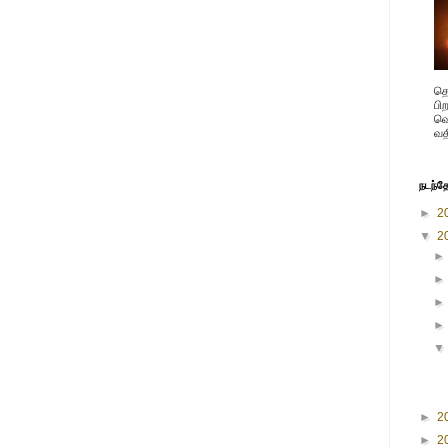
தெ
பி
வெ
வத
நடந்த
►
2
▼
2
►
2
►
2