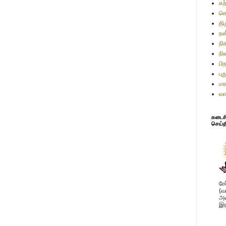
சு
செ
தி
நன
நி
நி
பி
பு
மர
வா
கடைசி 
செய்த
சே
(வ
அவ
இர