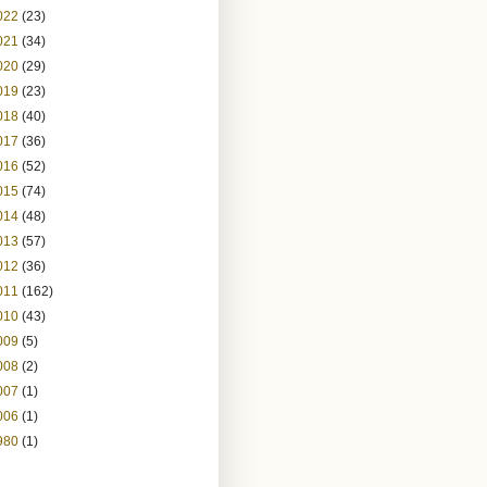
022
(23)
021
(34)
020
(29)
019
(23)
018
(40)
017
(36)
016
(52)
015
(74)
014
(48)
013
(57)
012
(36)
011
(162)
010
(43)
009
(5)
008
(2)
007
(1)
006
(1)
980
(1)