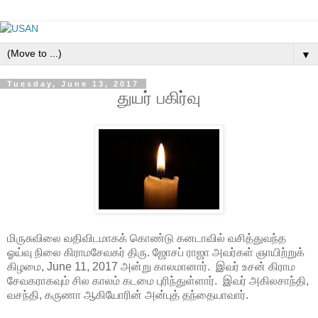
▼
Tuesday, June 13, 2017
துயர் பகிர்வு
மிருசுவிலை வதிவிடமாகக் கொண்டு கனடாவில் வசித்துவந்த
ஓய்வு நிலை கிராமசேவகர் திரு. ஜோசப் ராஜா அவர்கள் ஞாயிற்றுக்
கிழமை, June 11, 2017 அன்று காலமானார். இவர் உசன் கிராம
சேவகராகவும் சில காலம் கடமை புரிந்துள்ளார். இவர் அகிலசாந்தி,
வசந்தி, கருணா ஆகியோரின் அன்புத் தந்தையாவார்.