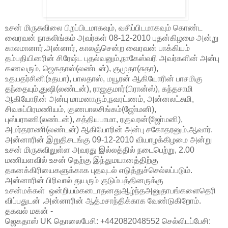
உசன் மிருசுவிலை பிறப்பிடமாகவும், வசிப்பிடமாகவும் கொண்ட
வைரவன் நாகலிங்கம் அவர்கள் 08-12-2010 புதன்கிழமை அன்று
காலமானார்.அன்னார், காலஞ்சென்ற வைரவன் பாக்கியம்
தம்பதியினரின் சிரேஷ்ட புதல்வனும்,நாகேஸ்வரி அவர்களின் அன்பு
கணவரும், ஜெகதாஸ்(லண்டன்), குமுதா(சுதா),
உதயதர்சினி(உதயா), பாலதாஸ், மயூரன் ஆகியோரின் பாசமிகு
தந்தையும்,துஷி(லண்டன்), ராஜகுமார்(பிரான்ஸ்), கந்தசாமி
ஆகியோரின் அன்பு மாமனாரும்,நவரட்ணம், அன்னலட்சுமி,
சிவசுப்பிரமணியம், குணபாலசிங்கம்(ஜோ்மனி),
புஸ்பராணி(லண்டன்), சத்தியபாமா, ரகுவரன்(ஜோ்மனி),
அமர்தராணி(லண்டன்) ஆகியோரின் அன்பு சகோதரனும்,ஆவார்.
அன்னாரின் இறுதிசடங்கு 09-12-2010 வியாழக்கிழமை அன்று
உசன் மிருசுவிலுள்ள அவரது இல்லத்தில் நடைபெற்று, 2.00
மணியளவில் உசன் தெற்கு இந்துமயானத்திற்கு
தகனக்கிரியைகளுக்காக புதவுடல் எடுத்துச்செல்லப்படும்.
அன்னாரின் பிரிவால் துயரும் குடும்பத்தினருக்கு
உசன்மக்கள் ஒன்றியம்கனடாதனதுஆழ்ந்தஅனுதாபங்களைதெரி
விப்பதுடன் .அன்னாரின் ஆத்மசாந்திக்காக வேண்டுகிறோம்.
தகவல் மகன் -
ஜெகதாஸ் UK தொலைபேசி: +442082048552 செல்லிடப்பேசி: