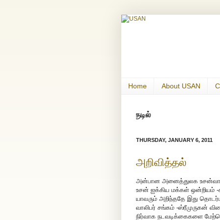
Home
About USAN
C
THURSDAY, JANUARY 6, 2011
அறிவித்தல்
அன்பான அனைத்துலக உசன்வாழ்
உசன் ஐக்கிய மக்கள் ஒன்றியம்
யாவரும் அறிந்ததே இது தொடர்
வாலிபர் சங்கம் -ஸ்ரீமுருகன்
நிர்வாக நடவடிக்கைகளை மேற்க