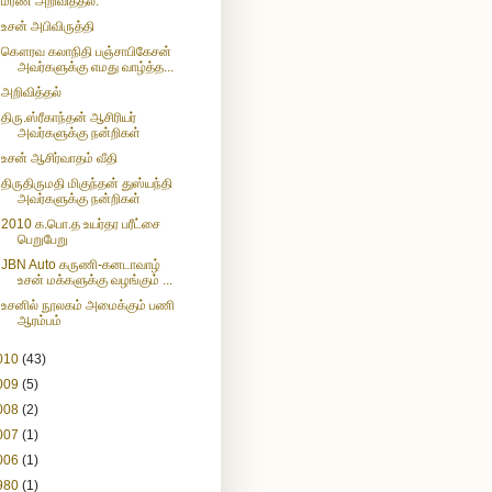
மரண அறிவித்தல்.
உசன் அபிவிருத்தி
கௌரவ கலாநிதி பஞ்சாபிகேசன்
அவர்களுக்கு எமது வாழ்த்த...
அறிவித்தல்
திரு.ஸ்ரீகாந்தன் ஆசிரியர்
அவர்களுக்கு நன்றிகள்
உசன் ஆசிர்வாதம் வீதி
திருதிருமதி மிகுந்தன் துஸ்யந்தி
அவர்களுக்கு நன்றிகள்
2010 க.பொ.த உயர்தர பரீட்சை
பெறுபேறு
JBN Auto கருணி-கனடாவாழ்
உசன் மக்களுக்கு வழங்கும் ...
உசனில் நூலகம் அமைக்கும் பணி
ஆரம்பம்
010
(43)
009
(5)
008
(2)
007
(1)
006
(1)
980
(1)