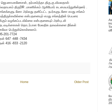
 ஜெபனாமகணேசன், தர்மகர்த்தா.திரு.கு.விமலதாஸ்
ல்வநாயகம் திருDR .மாணிக்கம் ஆகியோர் கடமையாற்றுகின்றனர் .
சங்கங்களுடனோ அல்லது தனிப்பட்ட நபர்களுடனோ எமது சங்கம்
த்திருக்கவில்லை என்பதனையும் எமது சங்கத்தின் பெயரை
As
ுக்கும் வழங்கப்படவில்லை என்பதனையும் அன்புடன்
in
ு நடவடிக்கைகள் தொடர்பான மேலதிக தகவல்களை நீங்கள்
Ti
கவோ பெற்றுக்கொள்ளலாம்.
of
5-201-7724
ரன் 647 -448 -7434
தன் 416 -833 -2120
தி
அவ
அன
Home
Older Post
கோ
நி
20