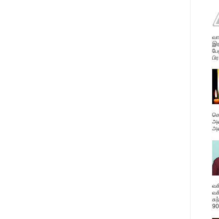
வா
இர
பே
பிர
கொ
அவ
அன
வச
வச
சு
90