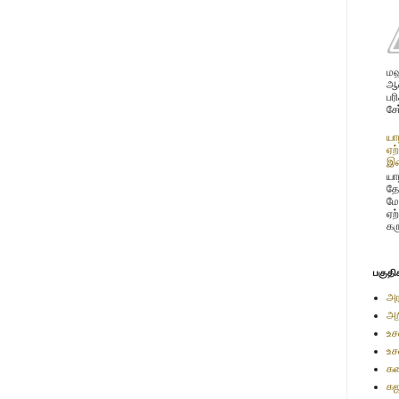
மஹ
ஆண
பர
சே
யா
ஏற
இண
யாழ
தே
மே
ஏற
கர
பகுதி
அர
அற
உச
உச
கண
கஜ