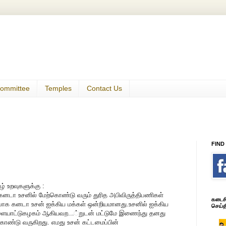
ommittee
Temples
Contact Us
FIND
 உறவுகளுக்கு :
 -கனடா உசனில் மேற்கொண்டு வரும் துரித அபிவிருத்திபணிகள்
கடைசி 
பாக கனடா உசன் ஐக்கிய மக்கள் ஒன்றியமானது.உசனில் ஐக்கிய
செய்த
 விளையாட்டுகழகம் ஆகியவற
...
்றுடன் மட்டுமே இணைந்து தனது
ொண்டு வருகிறது. எமது உசன் கட்டமைப்பின்