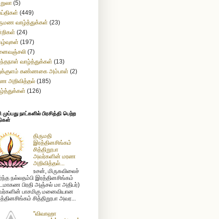
ற்றுலா
(5)
ய்திகள்
(449)
ருமண வாழ்த்துக்கள்
(23)
்றிகள்
(24)
கழ்வுகள்
(197)
னைவஞ்சலி
(7)
றந்தநாள் வாழ்த்துக்கள்
(13)
துக்குளம் கண்ணகை அம்பாள்
(2)
ண அறிவித்தல்
(185)
ழ்த்துக்கள்
(126)
முப்பது நாட்களில் பிரசித்தி பெற்ற
ிகள்
திருமதி
இரத்தினசிங்கம்
சித்திறூபா
அவர்களின் மரண
அறிவித்தல்...
உசன், மிருசுவிலைச்
ர்ந்த நல்லதம்பி இரத்தினசிங்கம்
டமாகண பிரதி அஞ்சல் மா அதிபர்)
ர்களின் பாசமிகு மனைவியான
த்தினசிங்கம் சித்திறூபா அவர...
"விவாஹா