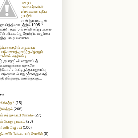
பழைய
மாணவர்களின்
உற்சாகமான புதிய
முயற்சி ......
உசன் இராமநாதன்
ா வித்தியாலயத்தில் 1995 ம்
்டு , தரம் 5 ல் கல்வி கற்று புலமை
ிசில் பரீட்சைக்கு தோற்றிய வகுப்பை
ர்ந்த பழைய மாணவ...
ழ்ப்பாணத்தில் பாதுகாப்பு
்பாடுகளைத் தளர்த்த ஆளுநர்
க்கம் தெரிவிப்பு
் குடாநாட்டில் பாதுகாப்புத்
வைகளுக்காக ஏற்னவே
ற்கொள்ளப்பட்டிருந்த பாதுகாப்பு
்பாடுகளை பொதுமக்களது வசதி
ுதி நீக்குவது, தளர்த்துவது...
கள்
ங்கேற்றம்
(15)
ிவித்தல்
(268)
ன் கந்தசுவாமி கோவில்
(27)
ன் பொது நூலகம்
(23)
்ணீர் அஞ்சலி
(100)
கேணிப் பிள்ளையார் கோவில்
(8)