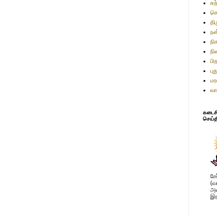
சு
செ
தி
நன
நி
நி
பி
பு
மர
வா
கடைசி 
செய்த
சே
(வ
அவ
இர