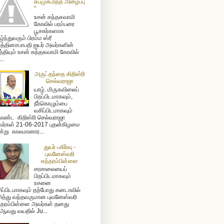
சுபமுகூர்த்த அழைப்பு
"
உசன் கந்தசுவாமி
கோவில் பரம்பரை
பூசகர்களாக
ழ்ந்துவரும் பிரம்ம ஸ்ரீ
த்தினசபாபதி ஐயர் அவர்களின்
த்தியும் உசன் கந்தசுவாமி கோவில்
...
அருட்தந்தை கிறிஸ்ரி
செல்வராஜா
யாழ். மிருசுவிலைப்
பிறப்பிடமாகவும்,
நீர்கொழும்பை
வசிப்பிடமாகவும்
ண்ட கிறிஸ்ரி செல்வராஜா
ர்கள் 21-06-2017 புதன்கிழமை
்று காலமானார...
துயர் பகிர்வு -
புவனேஸ்வரி
சுந்தரம்பிள்ளை
சரசாலையைப்
பிறப்பிடமாகவும்
உசனை
ிப்பிடமாகவும் தற்போது கனடாவில்
ித்து வந்தவருமான புவனேஸ்வரி
ந்தரம்பிள்ளை அவர்கள் தனது
ஆவது வயதில் Ju...