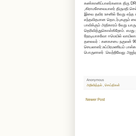
கண்கானிப்பாளர்களாக திரு DR
,கிராமசேவையாளர் திருமதி.செ
இவை தவிர உசனில் வேறு எந்த 
எந்தவிதமான தொடர்புகளும் வை
பாவிக்கும் அதிகாரம் வேறு யார
தெரிவித்துகொள்கிறோம். எமத
நேரடியாகவோ ஈமெயில் வாயிலா
தலைவர் : கனகசபை நகுலன் 90
செயலாளர்:சுப்பிரமணியம் பாஸ்க
பொருளாளர் :வெற்றிவேலு அஜந்
Anonymous
அறிவித்தல்
,
செய்திகள்
Newer Post