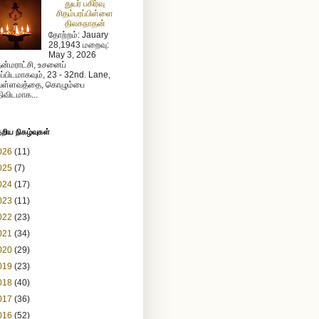
துயர் பகிர்வு
சிதம்பரப்பிள்ளை
திலகநாதன்
தோற்றம்: Jauary
28,1943 மறைவு:
May 3, 2026
ன்மராட்சி, உசனைப்
றப்பிடமாகவும், 23 - 32nd. Lane,
ள்ளவத்தை, கொழும்பை
ிவிடமாக...
ேறிய நிகழ்வுகள்
026
(11)
025
(7)
024
(17)
023
(11)
022
(23)
021
(34)
020
(29)
019
(23)
018
(40)
017
(36)
016
(52)