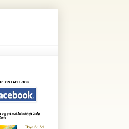
அனைத்துலக உசன் மக்களின் ஒரே குடில்
 US ON FACEBOOK
ஏழு நாட்களில் பிரசித்தி பெற்ற
ிகள்
Tisya SaiSri