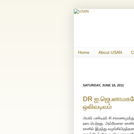
Home
About USAN
C
SATURDAY, JUNE 18, 2011
DR ஐ.ஜெபனாமகணே
ஒலிவடிவம்
அமரர் பண்டிதர் சி.சரவணமுத்த
நடைபெற்றது. அவ்வேளை உசனில்
உசனில் இருந்து வழங்கியிருந்தன