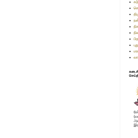
சு
செ
தி
நன
நி
நி
பி
பு
மர
வா
கடைசி 
செய்த
சே
(வ
அவ
இர