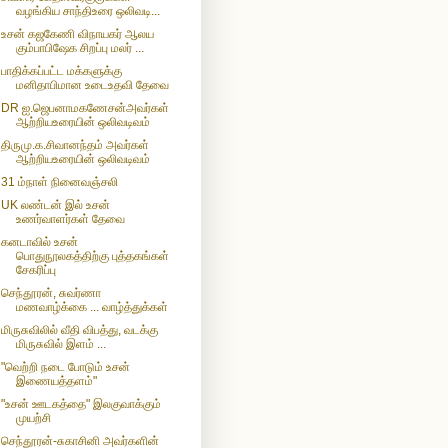
வழங்கிய சாந்திஉரை ஒலிவடி...
உசன் கஜகேணி விநாயகர் ஆலய
கும்பாபிஷேக சிறப்பு மலர் ...
பாதிக்கப்பட்ட மக்களுக்கு
மனிதாபிமான உடைஉதவி தேவை
DR ஐ.ஜெபனாமகணேசன்அவர்கள்
ஆற்றியஉரையின் ஒலிவடிவம்
திருமு.க.சிவானந்தம் அவர்கள்
ஆற்றியஉரையின் ஒலிவடிவம்
31 ம்நாள் நினைவஞ்சலி
UK லண்டன் இல் உசன்
உணர்வாளர்கள் தேவை
கனடாவில் உசன்
பொதுநூலகத்திற்கு புத்தகங்கள்
சேகரிப்பு
செந்தூரன், சுவர்ணா
மணவாழ்க்கை ... வாழ்த்துக்கள்
மிருசுவிலில் வீதி விபத்து, வடக்கு
மிருசுவில் இளம் ...
"வெற்றி நடை போடும் உசன்
இணையத்தளம்"
"உசன் ஊடகத்தை" இலகுவாக்கும்
முயற்சி
செந்தூரன்-சுகாசினி அவர்களின்