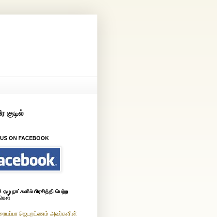
 US ON FACEBOOK
ஏழு நாட்களில் பிரசித்தி பெற்ற
ிகள்
ரையப்பா ஜெயறட்ணம் அவர்களின்