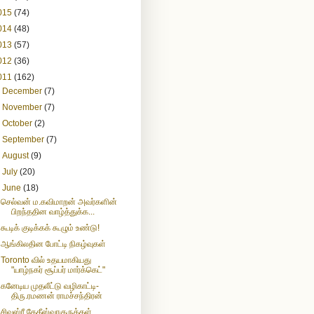
015
(74)
014
(48)
013
(57)
012
(36)
011
(162)
►
December
(7)
►
November
(7)
►
October
(2)
►
September
(7)
►
August
(9)
►
July
(20)
▼
June
(18)
செல்வன் ம.கவிமாறன் அவர்களின்
பிறந்ததின வாழ்த்துக்க...
கூடிக் குடிக்கக் கூழும் உண்டு!
ஆங்கிலதின போட்டி நிகழ்வுகள்
Toronto வில் உதயமாகியது
"யாழ்நகர் சூப்பர் மார்க்கெட்"
கனேடிய முதலீட்டு வழிகாட்டி-
திரு.ரமணன் ராமச்சந்திரன்
சிவஸ்ரீ கேதீஸ்வரகுருக்கள்