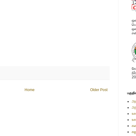
ஒன
பொ
ஒன
சன
கோ
நி
20
Home
Older Post
பகுதி
அர
அற
உச
உச
கண
கஜ