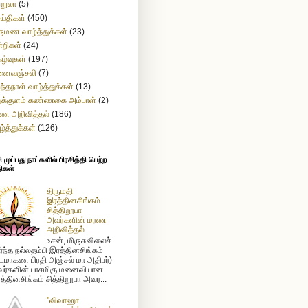
ற்றுலா
(5)
ய்திகள்
(450)
ருமண வாழ்த்துக்கள்
(23)
்றிகள்
(24)
கழ்வுகள்
(197)
னைவஞ்சலி
(7)
றந்தநாள் வாழ்த்துக்கள்
(13)
துக்குளம் கண்ணகை அம்பாள்
(2)
ண அறிவித்தல்
(186)
ழ்த்துக்கள்
(126)
முப்பது நாட்களில் பிரசித்தி பெற்ற
ிகள்
திருமதி
இரத்தினசிங்கம்
சித்திறூபா
அவர்களின் மரண
அறிவித்தல்...
உசன், மிருசுவிலைச்
ர்ந்த நல்லதம்பி இரத்தினசிங்கம்
டமாகண பிரதி அஞ்சல் மா அதிபர்)
ர்களின் பாசமிகு மனைவியான
த்தினசிங்கம் சித்திறூபா அவர...
"விவாஹா