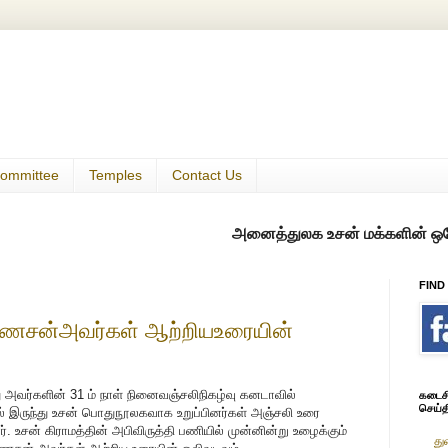
ommittee
Temples
Contact Us
அனைத்துலக உசன் மக்களின் ஒரே குடில்
FIND
சன்அவர்கள் ஆற்றியஉரையின்
ு அவர்களின் 31 ம் நாள் நினைவஞ்சலிநிகழ்வு கனடாவில்
கடைசி 
செய்த
 இருந்து உசன் பொதுநூலகவாக உறுப்பினர்கள் அஞ்சலி உரை
ர். உசன் கிராமத்தின் அபிவிருத்தி பணியில் முன்னின்று உழைக்கும்
து