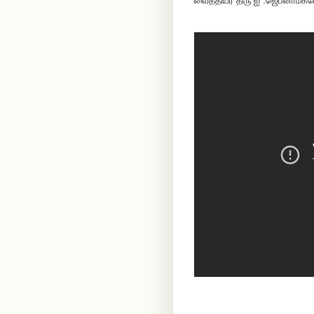
வைத்தியர் திரு ஐ .ஜெபனாமகண