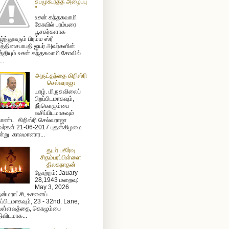
சுபமுகூர்த்த அழைப்பு
"
உசன் கந்தசுவாமி
கோவில் பரம்பரை
பூசகர்களாக
ழ்ந்துவரும் பிரம்ம ஸ்ரீ
த்தினசபாபதி ஐயர் அவர்களின்
த்தியும் உசன் கந்தசுவாமி கோவில்
...
அருட்தந்தை கிறிஸ்ரி
செல்வராஜா
யாழ். மிருசுவிலைப்
பிறப்பிடமாகவும்,
நீர்கொழும்பை
வசிப்பிடமாகவும்
ண்ட கிறிஸ்ரி செல்வராஜா
ர்கள் 21-06-2017 புதன்கிழமை
்று காலமானார...
துயர் பகிர்வு
சிதம்பரப்பிள்ளை
திலகநாதன்
தோற்றம்: Jauary
28,1943 மறைவு:
May 3, 2026
ன்மராட்சி, உசனைப்
றப்பிடமாகவும், 23 - 32nd. Lane,
ள்ளவத்தை, கொழும்பை
ிவிடமாக...