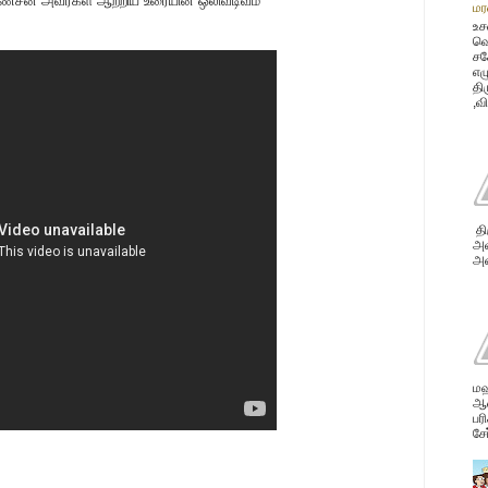
ேசன் அவர்கள் ஆற்றிய உரையின் ஒலிவடிவம்
மர
உச
வெ
சக
எழ
தி
,வ
தி
அவ
அன
மஹ
ஆண
பர
சே