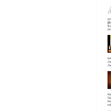
வா
இர
பே
பிர
கொ
அவ
அன
தெ
பி
வெ
வத