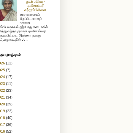
துயர் பகிர்வு -
புவனேஸ்வரி
சுந்தரம்பிள்ளை
சரசாலையைப்
பிறப்பிடமாகவும்
உசனை
ிப்பிடமாகவும் தற்போது கனடாவில்
ித்து வந்தவருமான புவனேஸ்வரி
ந்தரம்பிள்ளை அவர்கள் தனது
ஆவது வயதில் Ju...
ேறிய நிகழ்வுகள்
026
(12)
025
(7)
024
(17)
023
(11)
022
(23)
021
(34)
020
(29)
019
(23)
018
(40)
017
(36)
016
(52)