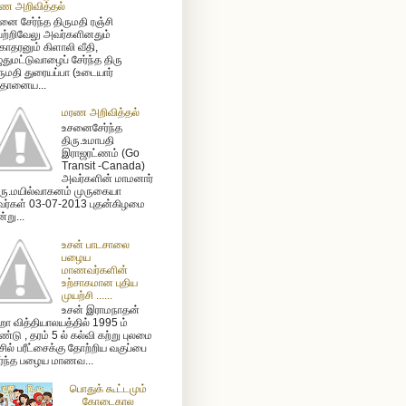
ண அறிவித்தல்
னை சேர்ந்த திருமதி ரஞ்சி
ற்றிவேலு அவர்களினதும்
ோதரனும் கிளாலி வீதி,
ுதுமட்டுவாழைப் சேர்ந்த திரு
ருமதி துரையப்பா (உடையார்
ிதானைய...
மரண அறிவித்தல்
உசனைசேர்ந்த
திரு.உமாபதி
இராஜரட்ணம் (Go
Transit -Canada)
அவர்களின் மாமனார்
ரு.மயில்வாகனம் முருகையா
ர்கள் 03-07-2013 புதன்கிழமை
்று...
உசன் பாடசாலை
பழைய
மாணவர்களின்
உற்சாகமான புதிய
முயற்சி ......
உசன் இராமநாதன்
ா வித்தியாலயத்தில் 1995 ம்
்டு , தரம் 5 ல் கல்வி கற்று புலமை
ிசில் பரீட்சைக்கு தோற்றிய வகுப்பை
ர்ந்த பழைய மாணவ...
பொதுக் கூட்டமும்
கோடைகால