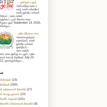
ஒன்றுகூடலும்
அன்பார்ந்த கனடா
வாழ் உசன் மக்களே!
உசன் ஐக்கிய மக்கள்
்றியம் - கனடாவின்
துக்கூட்டமும் கோடைகால
்றுகூடலும் September 19, 2026,
ிக்கிழம...
புதிய நிர்வாக சபை
அனைவருக்கும்
வணக்கம். உசன்
ஐக்கிய மக்கள்
ஒன்றியம் -
கனடாவின்
டைகால ஒன்று கூடலும், புதிய
ர்வாக சபைத் தெரிவும் July 10,
22, ஞாயிறுக்கிழம...
கள்
ங்கேற்றம்
(15)
ிவித்தல்
(269)
ன் கந்தசுவாமி கோவில்
(27)
ன் பொது நூலகம்
(23)
்ணீர் அஞ்சலி
(101)
கேணிப் பிள்ளையார் கோவில்
(8)