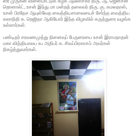
ஸ்ரீ முருகன் விளையாட்டுக் கழக ஆலோசகர் திரு. ஆ. ஜென்சன்
றொனால்ட், உசன் இந்து மா மன்றத் தலைவர் திரு. கு. கமலதாஸ்,
உசன் பிரதேச ஆயுள்வேத வைத்தியசாலையைச் சேர்ந்த வைத்திய
கலாநிதி க. றெஜிதா ஆகியோர் இந்த விழாவில் கருத்துரை வழங்க
உள்ளார்கள்.
பண்டிதர் சரவணமுத்து நினைவுப் பேருரையை உசன் இராமநாதன்
மகா வித்தியாலய உப அதிபர் க. சிவப்பிரகாசம் அவர்கள்
நிகழ்த்துவார்கள்.