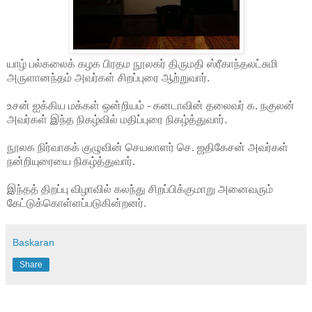
யாழ் பல்கலைக் கழக பிரதம நூலகர் திருமதி ஸ்ரீகாந்தலட்சுமி
அருளானந்தம் அவர்கள் சிறப்புரை ஆற்றுவார்.
உசன் ஐக்கிய மக்கள் ஒன்றியம் - கனடாவின் தலைவர் க. நகுலன்
அவர்கள் இந்த நிகழ்வில் மதிப்புரை நிகழ்த்துவார்.
நூலக நிர்வாகக் குழுவின் செயலாளர் செ. ஜதிகேசன் அவர்கள்
நன்றியுரையை நிகழ்த்துவார்.
இந்தத் திறப்பு விழாவில் கலந்து சிறப்பிக்குமாறு அனைவரும்
கேட்டுக்கொள்ளப்படுகின்றனர்.
Baskaran
Share