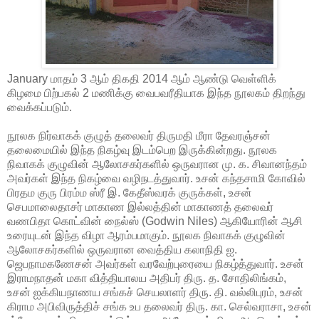
January மாதம் 3 ஆம் திகதி 2014 ஆம் ஆண்டு வெள்ளிக்
கிழமை பிற்பகல் 2 மணிக்கு வைபவரீதியாக இந்த நூலகம் திறந்து
வைக்கப்படும்.
நூலக நிர்வாகக் குழுத் தலைவர் திருமதி மீரா தேவரஞ்சன்
தலைமையில் இந்த நிகழ்வு இடம்பெற இருக்கின்றது. நூலக
நிவாகக் குழுவின் ஆலோசகர்களில் ஒருவரான மு. க. சிவானந்தம்
அவர்கள் இந்த நிகழ்வை வழிநடத்துவார். உசன் கந்தசாமி கோவில்
பிரதம குரு பிரம்ம ஸ்ரீ இ. கேதீஸ்வரக் குருக்கள், உசன்
செபமாலைதாசர் மாகாண இல்லத்தின் மாகாணத் தலைவர்
வணபிதா கொட்வின் நைல்ஸ் (Godwin Niles) ஆகியோரின் ஆசி
உரையுடன் இந்த விழா ஆரம்பமாகும். நூலக நிவாகக் குழுவின்
ஆலோசகர்களில் ஒருவரான வைத்திய கலாநிதி ஐ.
ஜெபநாமகணேசன் அவர்கள் வரவேற்புரையை நிகழ்த்துவார். உசன்
இராமநாதன் மகா வித்தியாலய அதிபர் திரு. த. சோதிலிங்கம்,
உசன் ஐக்கியநாணய சங்கச் செயலாளர் திரு. தி. வல்லிபுரம், உசன்
கிராம அபிவிருத்திச் சங்க உப தலைவர் திரு. கா. செல்வராசா, உசன்