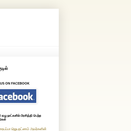
 US ON FACEBOOK
ஏழு நாட்களில் பிரசித்தி பெற்ற
ிகள்
ரையப்பா ஜெயறட்ணம் அவர்களின்