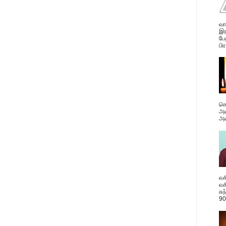
வா
இர
பே
பிர
கொ
அவ
அன
வச
வச
சு
90