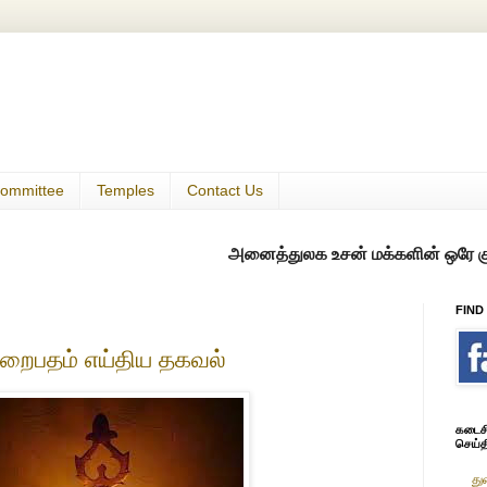
ommittee
Temples
Contact Us
அனைத்துலக உசன் மக்களின் ஒரே குடில்
FIND
றைபதம் எய்திய தகவல்
கடைசி 
செய்த
து