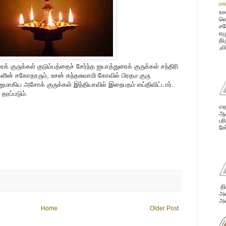
மர
உச
வெ
சக
எழ
தி
,வ
் குருக்கள் குடும்பத்தைச் சேர்ந்த ஐயாத்துரைக் குருக்கள் சந்திரி
களின் சகோதரரும், உசன் கந்தசுவாமி கோவில் பிரதம குரு
னுமாகிய அசோக் குருக்கள் இந்தியாவில் இறைபதம் எய்திவிட்டார்.
தரப்படும்.
மஹ
ஆண
பர
சே
தி
அவ
அன
Home
Older Post