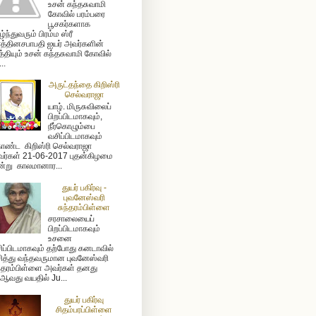
உசன் கந்தசுவாமி
கோவில் பரம்பரை
பூசகர்களாக
ழ்ந்துவரும் பிரம்ம ஸ்ரீ
த்தினசபாபதி ஐயர் அவர்களின்
த்தியும் உசன் கந்தசுவாமி கோவில்
...
அருட்தந்தை கிறிஸ்ரி
செல்வராஜா
யாழ். மிருசுவிலைப்
பிறப்பிடமாகவும்,
நீர்கொழும்பை
வசிப்பிடமாகவும்
ண்ட கிறிஸ்ரி செல்வராஜா
ர்கள் 21-06-2017 புதன்கிழமை
்று காலமானார...
துயர் பகிர்வு -
புவனேஸ்வரி
சுந்தரம்பிள்ளை
சரசாலையைப்
பிறப்பிடமாகவும்
உசனை
ிப்பிடமாகவும் தற்போது கனடாவில்
ித்து வந்தவருமான புவனேஸ்வரி
ந்தரம்பிள்ளை அவர்கள் தனது
ஆவது வயதில் Ju...
துயர் பகிர்வு
சிதம்பரப்பிள்ளை