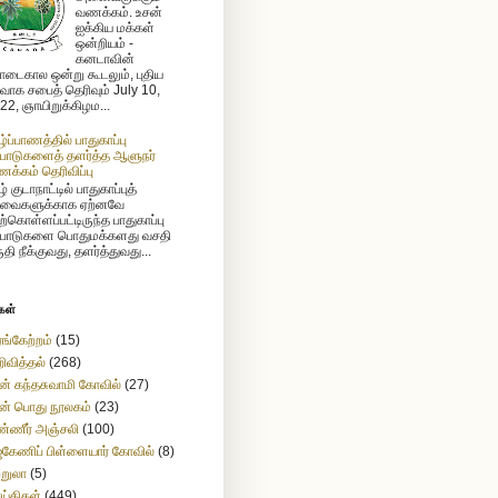
வணக்கம். உசன்
ஐக்கிய மக்கள்
ஒன்றியம் -
கனடாவின்
டைகால ஒன்று கூடலும், புதிய
ர்வாக சபைத் தெரிவும் July 10,
22, ஞாயிறுக்கிழம...
ழ்ப்பாணத்தில் பாதுகாப்பு
்பாடுகளைத் தளர்த்த ஆளுநர்
க்கம் தெரிவிப்பு
் குடாநாட்டில் பாதுகாப்புத்
வைகளுக்காக ஏற்னவே
ற்கொள்ளப்பட்டிருந்த பாதுகாப்பு
்பாடுகளை பொதுமக்களது வசதி
ுதி நீக்குவது, தளர்த்துவது...
கள்
ங்கேற்றம்
(15)
ிவித்தல்
(268)
ன் கந்தசுவாமி கோவில்
(27)
ன் பொது நூலகம்
(23)
்ணீர் அஞ்சலி
(100)
கேணிப் பிள்ளையார் கோவில்
(8)
ற்றுலா
(5)
ய்திகள்
(449)