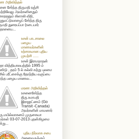
ண அறிவித்தல்
னை சேர்ந்த திருமதி ரஞ்சி
ற்றிவேலு அவர்களினதும்
ோதரனும் கிளாலி வீதி,
ுதுமட்டுவாழைப் சேர்ந்த திரு
ருமதி துரையப்பா (உடையார்
ிதானைய...
உசன் பாடசாலை
பழைய
மாணவர்களின்
உற்சாகமான புதிய
முயற்சி ......
உசன் இராமநாதன்
ா வித்தியாலயத்தில் 1995 ம்
்டு , தரம் 5 ல் கல்வி கற்று புலமை
ிசில் பரீட்சைக்கு தோற்றிய வகுப்பை
ர்ந்த பழைய மாணவ...
மரண அறிவித்தல்
உசனைசேர்ந்த
திரு.உமாபதி
இராஜரட்ணம் (Go
Transit -Canada)
அவர்களின் மாமனார்
ரு.மயில்வாகனம் முருகையா
ர்கள் 03-07-2013 புதன்கிழமை
்று...
புதிய நிர்வாக சபை
அனைவருக்கும்