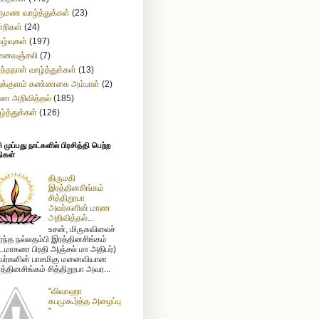
ருமண வாழ்த்துக்கள்
(23)
்றிகள்
(24)
கழ்வுகள்
(197)
னைவஞ்சலி
(7)
றந்தநாள் வாழ்த்துக்கள்
(13)
துக்குளம் கண்ணகை அம்பாள்
(2)
ண அறிவித்தல்
(185)
ழ்த்துக்கள்
(126)
முப்பது நாட்களில் பிரசித்தி பெற்ற
ிகள்
திருமதி
இரத்தினசிங்கம்
சித்திறூபா
அவர்களின் மரண
அறிவித்தல்...
உசன், மிருசுவிலைச்
ர்ந்த நல்லதம்பி இரத்தினசிங்கம்
டமாகண பிரதி அஞ்சல் மா அதிபர்)
ர்களின் பாசமிகு மனைவியான
த்தினசிங்கம் சித்திறூபா அவர...
"விவாஹா
சுபமுகூர்த்த அழைப்பு
"