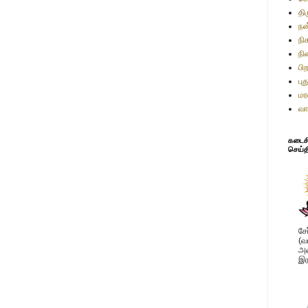
தி
நன
நி
நி
பி
பு
மர
வா
கடைசி 
செய்த
சே
(வ
அவ
இர