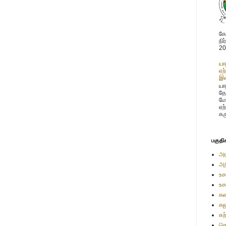
கோ
நி
20
யா
ஏற
இண
யாழ
தே
மே
ஏற
கர
பகுதி
அர
அற
உச
உச
கண
கஜ
சு
செ