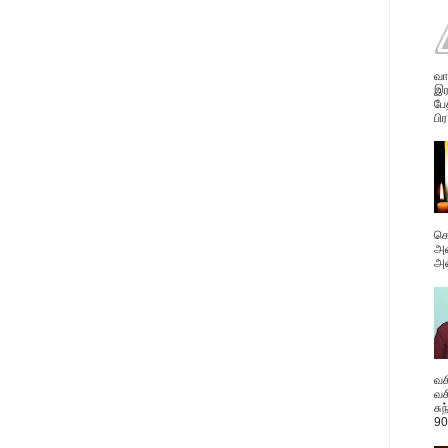
வா
இர
பே
பிர
கொ
அவ
அன
வச
வச
சு
90