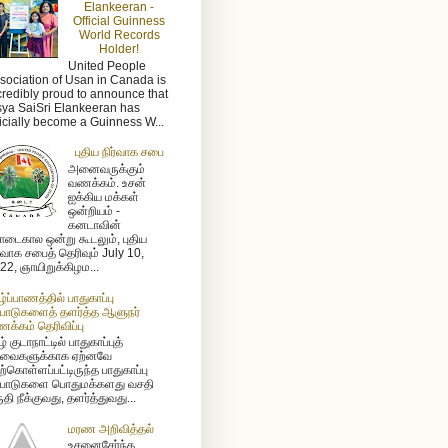
Elankeeran -
Official Guinness
World Records
Holder!
United People
sociation of Usan in Canada is
credibly proud to announce that
sya SaiSri Elankeeran has
ficially become a Guinness W...
புதிய நிர்வாக சபை
அனைவருக்கும்
வணக்கம். உசன்
ஐக்கிய மக்கள்
ஒன்றியம் -
கனடாவின்
டைகால ஒன்று கூடலும், புதிய
ர்வாக சபைத் தெரிவும் July 10,
22, ஞாயிறுக்கிழம...
ழ்ப்பாணத்தில் பாதுகாப்பு
்பாடுகளைத் தளர்த்த ஆளுநர்
க்கம் தெரிவிப்பு
் குடாநாட்டில் பாதுகாப்புத்
வைகளுக்காக ஏற்னவே
ற்கொள்ளப்பட்டிருந்த பாதுகாப்பு
்பாடுகளை பொதுமக்களது வசதி
ுதி நீக்குவது, தளர்த்துவது...
மரண அறிவித்தல்
உசனைசேர்ந்த