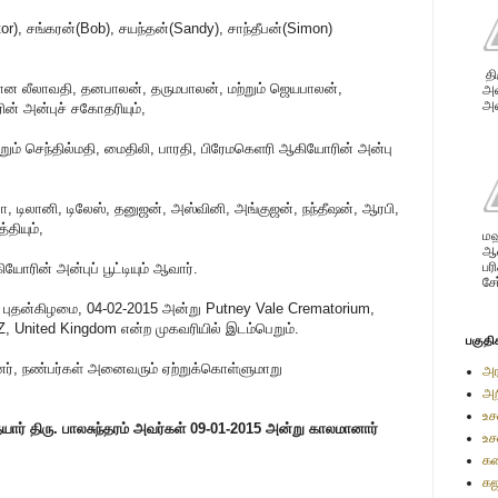
or), சங்கரன்(Bob), சயந்தன்(Sandy), சாந்தீபன்(Simon)
தி
ான லீலாவதி, தனபாலன், தருமபாலன், மற்றும் ஜெயபாலன்,
அவ
அன
 அன்புச் சகோதரியும்,
்றும் செந்தில்மதி, மைதிலி, பாரதி, பிரேமகெளரி ஆகியோரின் அன்பு
, டிலானி, டிலேஸ், தனுஜன், அஸ்வினி, அங்குஜன், நந்தீஷன், ஆரபி,
தியும்,
மஹ
ஆண
பர
ரின் அன்புப் பூட்டியும் ஆவார்.
சே
 புதன்கிழமை, 04-02-2015 அன்று Putney Vale Crematorium,
 United Kingdom என்ற முகவரியில் இடம்பெறும்.
பகுதி
ினர், நண்பர்கள் அனைவரும் ஏற்றுக்கொள்ளுமாறு
அர
அற
உச
ார் திரு. பாலசுந்தரம் அவர்கள் 09-01-2015 அன்று காலமானார்
உச
.
கண
கஜ