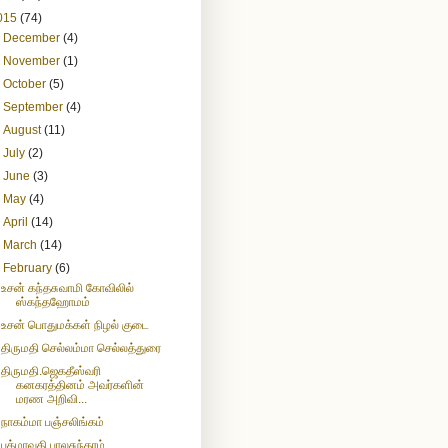
015
(74)
►
December
(4)
►
November
(1)
►
October
(5)
►
September
(4)
►
August
(11)
►
July
(2)
►
June
(3)
►
May
(4)
►
April
(14)
►
March
(14)
▼
February
(6)
உசன் கந்தசுவாமி கோவிலில்
ஸ்கந்தஹோமம்
உசன் பொதுமக்கள் நிழல் குடை
திருமதி செல்லம்மா செல்லத்துரை
திருமதி.ஜெகதீஸ்வரி
கனகரத்தினம் அவர்களின்
மரண அறிவி...
நாகம்மா பஞ்சலிங்கம்
பத்மாவதி பாலசுந்தரம்