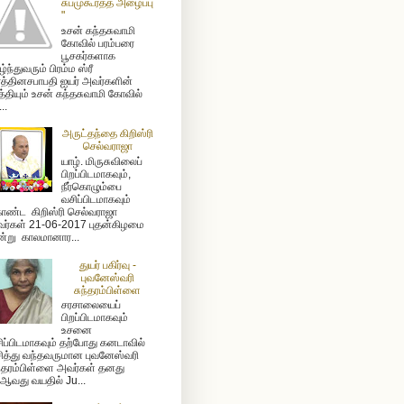
சுபமுகூர்த்த அழைப்பு
"
உசன் கந்தசுவாமி
கோவில் பரம்பரை
பூசகர்களாக
ழ்ந்துவரும் பிரம்ம ஸ்ரீ
த்தினசபாபதி ஐயர் அவர்களின்
த்தியும் உசன் கந்தசுவாமி கோவில்
...
அருட்தந்தை கிறிஸ்ரி
செல்வராஜா
யாழ். மிருசுவிலைப்
பிறப்பிடமாகவும்,
நீர்கொழும்பை
வசிப்பிடமாகவும்
ண்ட கிறிஸ்ரி செல்வராஜா
ர்கள் 21-06-2017 புதன்கிழமை
்று காலமானார...
துயர் பகிர்வு -
புவனேஸ்வரி
சுந்தரம்பிள்ளை
சரசாலையைப்
பிறப்பிடமாகவும்
உசனை
ிப்பிடமாகவும் தற்போது கனடாவில்
ித்து வந்தவருமான புவனேஸ்வரி
ந்தரம்பிள்ளை அவர்கள் தனது
ஆவது வயதில் Ju...