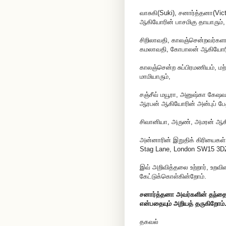
வாசுகி(Suki), சனார்த்தனா(Vict
ஆகியோரின் பாசமிகு தாயாரும்,
சிறிலாவதி, காலஞ்சென்றவர்கள
கமலாவதி, கோபாலன் ஆகியோரின்
காலஞ்சென்ற சுப்பிரமணியம், மற
மாமியாரும்,
சஞ்சீவ் மயூரா, அனுஷ்கா கேஷவா
ஆரபன் ஆகியோரின் அன்புப் பேத்
சிவானியா, அருண், அமரன் ஆகியோ
அன்னாரின் இறுதிக் கிரியைகள்
Stag Lane, London SW15 3DZ,
இவ் அறிவித்தலை உற்றார், உறவ
கேட்டுக்கொள்கின்றோம்.
சனார்த்தனா அவர்களின் தந்தைய
என்பதையும் அறியத் தருகிறோம்
தகவல்