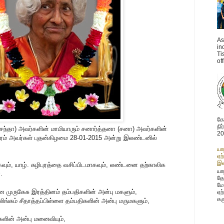
As
in
Ti
of
கோ
நி
செந்தா) அவர்களின் மாமியாரும் சனார்த்தனா (சனா) அவர்களின்
20
தரம் அவர்கள் புதன்கிழமை 28-01-2015 அன்று இலண்டனில்
யா
ஏற
இண
வும், யாழ். சுழிபுரத்தை வசிப்பிடமாகவும், லண்டனை தற்காலிக
யாழ
.
தே
மே
முருகேசு இரத்தினம் தம்பதிகளின் அன்பு மகளும்,
ஏற
கர
்கம் சீதாத்தப்பிள்ளை தம்பதிகளின் அன்பு மருமகளும்,
களின் அன்பு மனைவியும்,