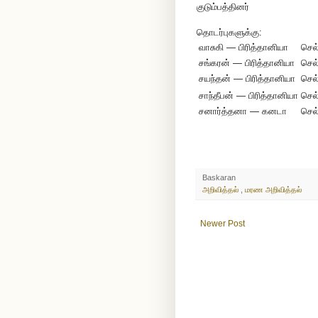
குடும்பத்தினர்
தொடர்புகளுக்கு:
வாசுகி — பிரித்தானியா
செல
சங்கரன் — பிரித்தானியா
செல
சயந்தன் — பிரித்தானியா
செல
சாந்தீபன் — பிரித்தானியா
செல
சனார்த்தனா — கனடா
செல
Baskaran
அறிவித்தல்
,
மரண அறிவித்தல்
Newer Post