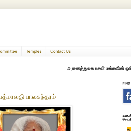
ommittee
Temples
Contact Us
அனைத்துலக உசன் மக்களின் ஒரே குடில்
FIND
பத்மாவதி பாலசுந்தரம்
கடைசி 
செய்த