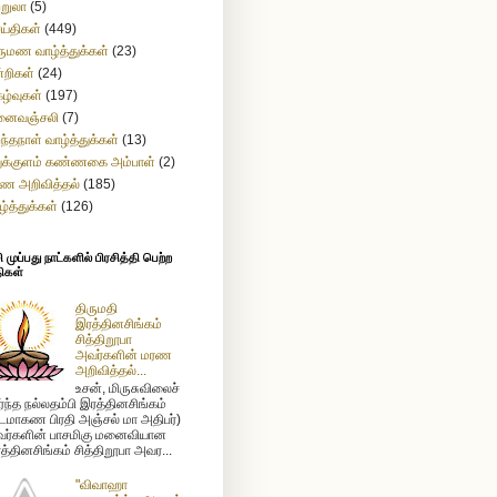
ற்றுலா
(5)
ய்திகள்
(449)
ருமண வாழ்த்துக்கள்
(23)
்றிகள்
(24)
கழ்வுகள்
(197)
னைவஞ்சலி
(7)
றந்தநாள் வாழ்த்துக்கள்
(13)
துக்குளம் கண்ணகை அம்பாள்
(2)
ண அறிவித்தல்
(185)
ழ்த்துக்கள்
(126)
முப்பது நாட்களில் பிரசித்தி பெற்ற
ிகள்
திருமதி
இரத்தினசிங்கம்
சித்திறூபா
அவர்களின் மரண
அறிவித்தல்...
உசன், மிருசுவிலைச்
ர்ந்த நல்லதம்பி இரத்தினசிங்கம்
டமாகண பிரதி அஞ்சல் மா அதிபர்)
ர்களின் பாசமிகு மனைவியான
த்தினசிங்கம் சித்திறூபா அவர...
"விவாஹா