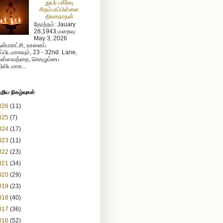
துயர் பகிர்வு
சிதம்பரப்பிள்ளை
திலகநாதன்
தோற்றம்: Jauary
28,1943 மறைவு:
May 3, 2026
ன்மராட்சி, உசனைப்
றப்பிடமாகவும், 23 - 32nd. Lane,
ள்ளவத்தை, கொழும்பை
ிவிடமாக...
ேறிய நிகழ்வுகள்
026
(11)
025
(7)
024
(17)
023
(11)
022
(23)
021
(34)
020
(29)
019
(23)
018
(40)
017
(36)
016
(52)