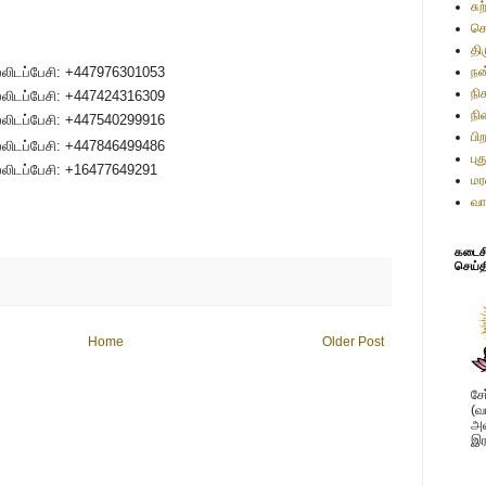
சு
செ
தி
நன
்லிடப்பேசி: +447976301053
நி
்லிடப்பேசி: +447424316309
நி
்லிடப்பேசி: +447540299916
பி
்லிடப்பேசி: +447846499486
பு
்லிடப்பேசி: +16477649291
மர
வா
கடைசி 
செய்த
Home
Older Post
சே
(வ
அவ
இர