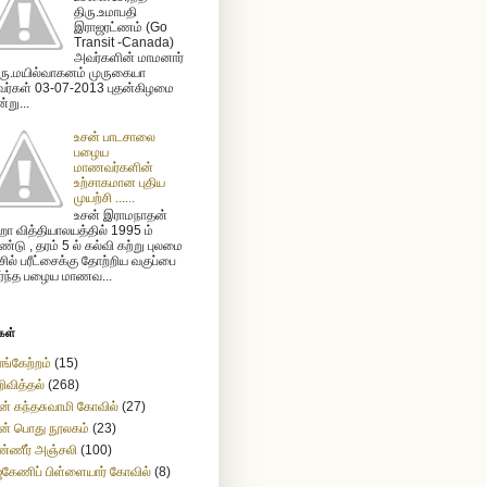
திரு.உமாபதி
இராஜரட்ணம் (Go
Transit -Canada)
அவர்களின் மாமனார்
ரு.மயில்வாகனம் முருகையா
ர்கள் 03-07-2013 புதன்கிழமை
்று...
உசன் பாடசாலை
பழைய
மாணவர்களின்
உற்சாகமான புதிய
முயற்சி ......
உசன் இராமநாதன்
ா வித்தியாலயத்தில் 1995 ம்
்டு , தரம் 5 ல் கல்வி கற்று புலமை
ிசில் பரீட்சைக்கு தோற்றிய வகுப்பை
ர்ந்த பழைய மாணவ...
கள்
ங்கேற்றம்
(15)
ிவித்தல்
(268)
ன் கந்தசுவாமி கோவில்
(27)
ன் பொது நூலகம்
(23)
்ணீர் அஞ்சலி
(100)
கேணிப் பிள்ளையார் கோவில்
(8)