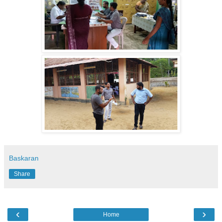
Baskaran
Share
‹
›
Home