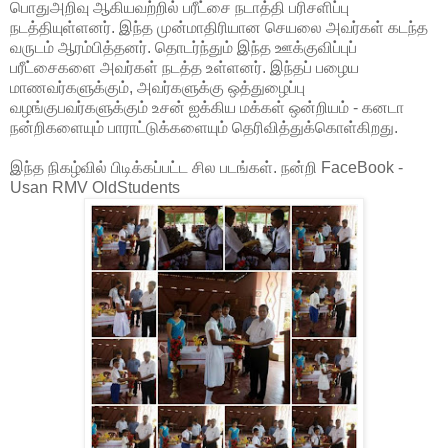
பொதுஅறிவு ஆகியவற்றில் பரீட்சை நடாத்தி பரிசளிப்பு
நடத்தியுள்ளனர். இந்த முன்மாதிரியான செயலை அவர்கள் கடந்த
வருடம் ஆரம்பித்தனர். தொடர்ந்தும் இந்த ஊக்குவிப்புப்
பரீட்சைகளை அவர்கள் நடத்த உள்ளனர். இந்தப் பழைய
மாணவர்களுக்கும், அவர்களுக்கு ஒத்துழைப்பு
வழங்குபவர்களுக்கும் உசன் ஐக்கிய மக்கள் ஒன்றியம் - கனடா
நன்றிகளையும் பாராட்டுக்களையும் தெரிவித்துக்கொள்கிறது.
இந்த நிகழ்வில் பிடிக்கப்பட்ட சில படங்கள். நன்றி FaceBook -
Usan RMV OldStudents