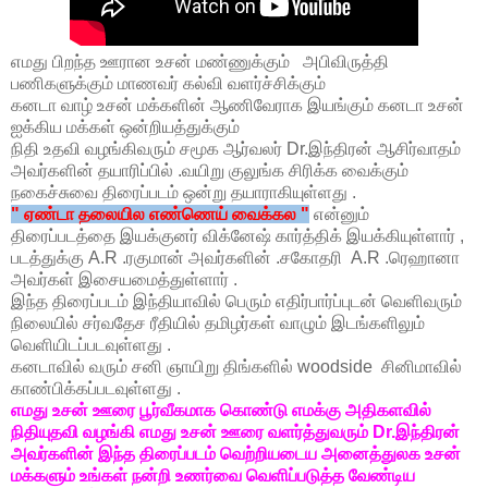
எமது பிறந்த ஊரான உசன் மண்ணுக்கும் அபிவிருத்தி
பணிகளுக்கும் மாணவர் கல்வி வளர்ச்சிக்கும்
கனடா வாழ் உசன் மக்களின் ஆணிவேராக இயங்கும் கனடா உசன்
ஐக்கிய மக்கள் ஒன்றியத்துக்கும்
நிதி உதவி வழங்கிவரும் சமூக ஆர்வலர் Dr.இந்திரன் ஆசிர்வாதம்
அவர்களின் தயாரிப்பில் .வயிறு குலுங்க சிரிக்க வைக்கும்
நகைச்சுவை திரைப்படம் ஒன்று தயாராகியுள்ளது .
" ஏண்டா தலையில எண்ணெய் வைக்கல "
என்னும்
திரைப்படத்தை இயக்குனர் விக்னேஷ் கார்த்திக் இயக்கியுள்ளார் ,
படத்துக்கு A.R .ரகுமான் அவர்களின் .சகோதரி A.R .ரெஹானா
அவர்கள் இசையமைத்துள்ளார் .
இந்த திரைப்படம் இந்தியாவில் பெரும் எதிர்பார்ப்புடன் வெளிவரும்
நிலையில் சர்வதேச ரீதியில் தமிழர்கள் வாழும் இடங்களிலும்
வெளியிடப்படவுள்ளது .
கனடாவில் வரும் சனி ஞாயிறு திங்களில் woodside சினிமாவில்
காண்பிக்கப்படவுள்ளது .
எமது உசன் ஊரை பூர்வீகமாக கொண்டு எமக்கு அதிகளவில்
நிதியுதவி வழங்கி எமது உசன் ஊரை வளர்த்துவரும் Dr.இந்திரன்
அவர்களின் இந்த திரைப்படம் வெற்றியடைய அனைத்துலக உசன்
மக்களும் உங்கள் நன்றி உணர்வை வெளிப்படுத்த வேண்டிய