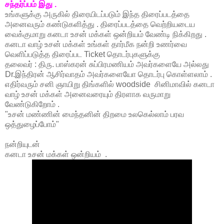
சந்தர்ப்பம் இது .
உங்களுக்கு அருகில் திரையிடப்படும் இந்த திரைப்படத்தை
அனைவரும் கண்டுகளித்து . திரைப்படத்தை வெற்றியடைய
வைக்குமாறு கனடா உசன் மக்கள் ஒன்றியம் வேண்டி நிக்கிறது .
கனடா வாழ் உசன் மக்கள் உங்கள் தார்மீக நன்றி உணர்வை
வெளிப்படுத்த திரைப்பட Ticket தொடர்புகளுக்கு
தலைவர் : திரு. பாஸ்கரன் சுப்பிரமணியம் அவர்களையே அல்லது
Dr.இந்திரன் ஆசிர்வாதம் அவர்களையோ தொடர்பு கொள்ளலாம் .
எதிர்வரும் சனி ஞாயிறு திங்களில் woodside சினிமாவில் கனடா
வாழ் உசன் மக்கள் அனைவரையும் திரளாக வருமாறு
வேண்டுகிறோம் .
"உசன் மண்ணின் மைந்தனின் திறமை உலகெல்லாம் பரவ
ஒத்துழைப்போம்"
நன்றியுடன்
கனடா உசன் மக்கள் ஒன்றியம் .