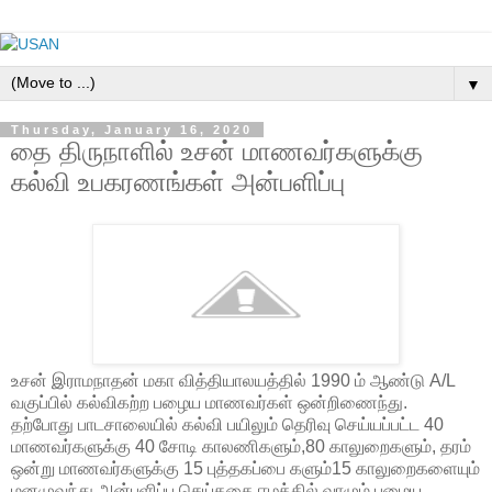
▼
Thursday, January 16, 2020
தை திருநாளில் உசன் மாணவர்களுக்கு
கல்வி உபகரணங்கள் அன்பளிப்பு
உசன் இராமநாதன் மகா வித்தியாலயத்தில் 1990 ம் ஆண்டு A/L
வகுப்பில் கல்விகற்ற பழைய மாணவர்கள் ஒன்றிணைந்து.
தற்போது பாடசாலையில் கல்வி பயிலும் தெரிவு செய்யப்பட்ட 40
மாணவர்களுக்கு 40 சோடி காலணிகளும்,80 காலுறைகளும், தரம்
ஒன்று மாணவர்களுக்கு 15 புத்தகப்பை களும்15 காலுறைகளையும்
மனமுவந்து அன்பளிப்பு செய்ததை ஈழத்தில் வாழும் பழைய