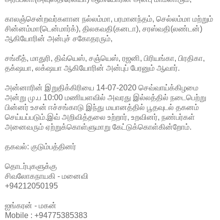
காலஞ்சென்றவர்களான நல்லம்மா, பரமானந்தம், செல்லம்மா மற்றும்
சின்னம்மா(டென்மார்க்), திலகவதி(கனடா), சரஸ்வதி(லண்டன்)
ஆகியோரின் அன்புச் சகோதரரும்,
சங்கீத், மாதுரி, திவ்யெஸ், சஞ்யெஸ், ரஜனி, பிரியங்கா, பிரதிகா,
தக்‌ஷயா, லக்‌ஷயா ஆகியோரின் அன்புப் பேரனும் ஆவார்.
அன்னாரின் இறுதிக்கிரியை 14-07-2020 செவ்வாய்க்கிழமை
அன்று மு.ப 10:00 மணியளவில் அவரது இல்லத்தில் நடைபெற்று
பின்னர் உசன் ஈச்சங்காடு இந்து மயானத்தில் பூதவுடல் தகனம்
செய்யப்படும்.இவ் அறிவித்தலை உற்றார், உறவினர், நண்பர்கள்
அனைவரும் ஏற்றுக்கொள்ளுமாறு கேட்டுக்கொள்கின்றோம்.
தகவல்: குடும்பத்தினர்
தொடர்புகளுக்கு
சிவலோகநாயகி - மனைவி
+94212050195
ஐங்கரன் - மகன்
Mobile : +94775385383