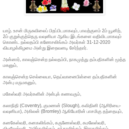
யாழ். உசன் மிருசுவிலைப் பிறப்பிடமாகவும், பாவற்குளம் 2ம் யூனிற்,
2ம் குறுக்குத்தெரு வவுனியா ஆகிய இடங்களை வதிவிடமாகவும்
கொண்ட நல்லதம்பி கணேசலிங்கம் அவர்கள் 31-12-2020
வியாழக்கிழமை அன்று இறைவனடி சேர்ந்தார்.
அன்னார், காலஞ்சென்ற நல்லதம்பி, நாகமுத்து தம்பதிகளின் மூத்த
மகனும்,
காலஞ்சென்ற செல்லையா, தெய்வானைபிள்ளை தம்பதிகளின்
அன்பு மருமகனும்,
மகேஸ்வரி அவர்களின் அன்புக் கணவரும்,
கலாநிதி (Coventry), குமணன் (Slough), கவிதினி (ஆசிரியை-
வவுனியா), அகிலன் (Bromley) ஆகியோரின் பாசமிகு தந்தையும்,
கனகேஸ்வரி, கனகலிங்கம், கருணேஸ்வரி, கமலேஸ்வரி,
விமலேஸ்வரி, அமிர்தலிங்கம், சுந்தரலிங்கம், இராசலிங்கம்,