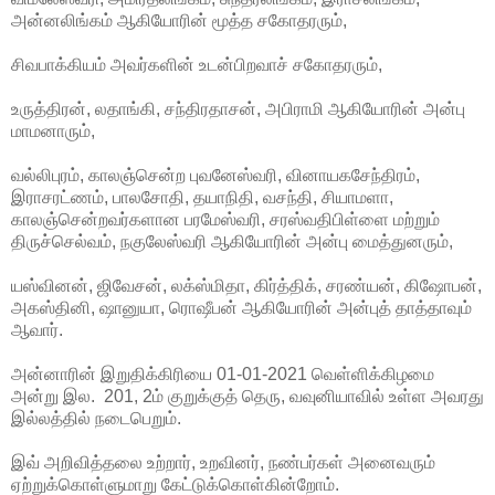
அன்னலிங்கம் ஆகியோரின் மூத்த சகோதரரும்,
சிவபாக்கியம் அவர்களின் உடன்பிறவாச் சகோதரரும்,
உருத்திரன், லதாங்கி, சந்திரதாசன், அபிராமி ஆகியோரின் அன்பு
மாமனாரும்,
வல்லிபுரம், காலஞ்சென்ற புவனேஸ்வரி, வினாயகசேந்திரம்,
இராசரட்ணம், பாலசோதி, தயாநிதி, வசந்தி, சியாமளா,
காலஞ்சென்றவர்களான பரமேஸ்வரி, சரஸ்வதிபிள்ளை மற்றும்
திருச்செல்வம், நகுலேஸ்வரி ஆகியோரின் அன்பு மைத்துனரும்,
யஸ்வினன், ஜிவேசன், லக்ஸ்மிதா, கிர்த்திக், சரண்யன், கிஷோபன்,
அகஸ்தினி, ஷானுயா, ரொஷீபன் ஆகியோரின் அன்புத் தாத்தாவும்
ஆவார்.
அன்னாரின் இறுதிக்கிரியை 01-01-2021 வெள்ளிக்கிழமை
அன்று இல. 201, 2ம் குறுக்குத் தெரு, வவுனியாவில் உள்ள அவரது
இல்லத்தில் நடைபெறும்.
இவ் அறிவித்தலை உற்றார், உறவினர், நண்பர்கள் அனைவரும்
ஏற்றுக்கொள்ளுமாறு கேட்டுக்கொள்கின்றோம்.