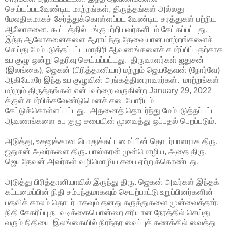
செய்யப்படவேண்டிய மாற்றங்கள், திருத்தங்கள் அல்லது
மேலதிகமாகச் சேர்த்துக்கொள்ளப்பட வேண்டிய சரத்துகள் பற்றிய
ஆலோசனை, கூட்டத்தில் பங்குபற்றியவர்களிடம் கேட்கப்பட்டது.
இந்த ஆலோசனைகளை ஆராய்ந்து தேவையான மாற்றங்களைச்
செய்து மேம்படுத்தப்பட்ட மாதிரி ஆவணங்களைச் சமர்ப்பிப்பதற்காக
உப குழு ஒன்று தெரிவு செய்யப்பட்டது. திருவாளர்கள் ஜதுசன்
(இலங்கை), ஜெகன் (பிரித்தானியா) மற்றும் ஜெயதேவன் (நோர்வே)
ஆகியோரே இந்த உப குழுவின் அங்கத்தினராவார்கள். மாற்றங்கள்
மற்றும் திருத்தங்கள் என்பவற்றை வருகின்ற January 29, 2022
க்குள் சமர்பிக்கவேண்டுமெனச் சபையோரிடம்
கேட்டுக்கொள்ளப்பட்டது. அதனைத் தொடர்ந்து மேம்படுத்தப்பட்ட
ஆவணங்களை உப குழு சபையின் முவைத்து ஒப்புதல் பெறப்படும்.
அடுத்து, உசனுக்கான பொதுக்கட்டமைப்பின் தொடர்பாளராக திரு.
ஜதுசன் அவர்களை திரு. பாஸ்கரன் முன்மொழிய, அதை திரு.
ஜெயதேவன் அவர்கள் வழிமொழிய சபை ஏற்றுக்கொண்டது.
அடுத்து பிரித்தானியாவில் இருந்து திரு. ஜெகன் அவர்கள் இந்தக்
கட்டமைப்பின் நிதி சம்பந்தமாகவும் செயற்பாட்டு உறுப்பினர்களின்
பதவிக் காலம் தொடர்பாகவும் தனது கருத்துகளை முன்வைத்தார்.
நிதி சேகரிப்பு நடவடிக்கையொன்றை சரியான நேரத்தில் செய்து
வரும் நிதியை இலங்கையில் நிரந்தர வைப்புக் கணக்கில் வைத்து