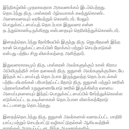
இந்நிகழ்வில் முதலாவதாக அகவணக்கம் இடம்பெற்றது.
தொடர்ந்து திரு. பாஸ்கரன் ஆர்வமாகக் கலந்துகொண்ட
அனைவரையும் வரவேற்றுக் கொண்டார். மேலும்
பொதுக்கட்டமைப்புத் தொடர்பாக இதுவரை என்ன
நடந்துகொண்டிருக்கிறது என்பதையும் தெரிவித்துக்கொண்டார்.
இதைத்தொடர்ந்து நோர்வேயில் இருந்து திரு. ஜெயதேவன் இந்த
உசன் பொதுக்கட்டமைப்பின் நோக்கம் மற்றும் செயற்பாடுகள்
என்பது பற்றிய சிறு விளக்கத்தை அளித்தார்.
இதுவரைகாலமும் திரு. பாஸ்கரன் அவர்களுக்கும் உசன் கிராம
அபிவிருத்திச் சங்க தலைவர் திரு. ஜதுசன் அவர்களுக்குமிடையே
இந்தக் கட்டமைப்புத் தொடர்பாக இருந்துவந்த தொடர்பாடல்கள்
பற்றிய விபரங்கள் பரிமாற்றப்பட்டதோடு திரு. ஜதுசன் மற்றும் ஊரின்
பற்றாளர்களின் உறுதுணையோடு ஊரில் இருக்கின்ற ஏனைய
அமைப்புகளையும் இந்தப் பொதுக்கட்டமைப்பில் சேர்த்துக்கொள்ள
எடுக்கப்பட்ட நடவடிக்கைகள் தொடர்பான விளக்கத்தோடு
கூட்டமானது தொடர்ந்தது.
இதைத்தொடர்ந்து திரு. ஜதுசன் அவர்களால் வரையப்பட்ட மாதிரி
யாப்பு மற்றும் செயற்பாட்டு வழிகாட்டுதல்கள் ஆகியவற்றின்
சாரங்கள் ஆராயப்பட்டன. இந்த ஆவணங்களில்