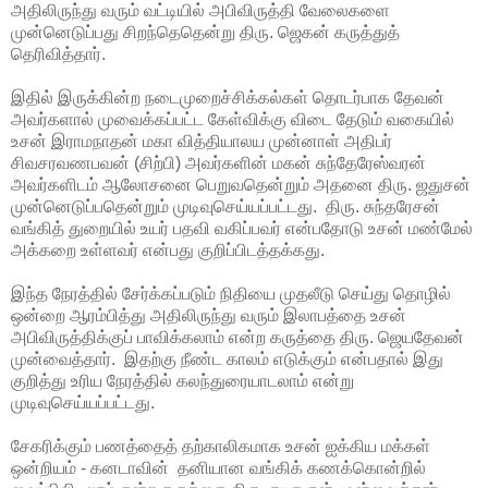
அதிலிருந்து வரும் வட்டியில் அபிவிருத்தி வேலைகளை
முன்னெடுப்பது சிறந்தெதென்று திரு. ஜெகன் கருத்துத்
தெரிவித்தார்.
இதில் இருக்கின்ற நடைமுறைச்சிக்கல்கள் தொடர்பாக தேவன்
அவர்களால் முவைக்கப்பட்ட கேள்விக்கு விடை தேடும் வகையில்
உசன் இராமநாதன் மகா வித்தியாலய முன்னாள் அதிபர்
சிவசரவணபவன் (சிற்பி) அவர்களின் மகன் சுந்தேரேஸ்வரன்
அவர்களிடம் ஆலோசனை பெறுவதென்றும் அதனை திரு. ஜதுசன்
முன்னெடுப்பதென்றும் முடிவுசெய்யப்பட்டது. திரு. சுந்தரேசன்
வங்கித் துறையில் உயர் பதவி வகிப்பவர் என்பதோடு உசன் மண்மேல்
அக்கறை உள்ளவர் என்பது குறிப்பிடத்தக்கது.
இந்த நேரத்தில் சேர்க்கப்படும் நிதியை முதலீடு செய்து தொழில்
ஒன்றை ஆரம்பித்து அதிலிருந்து வரும் இலாபத்தை உசன்
அபிவிருத்திக்குப் பாவிக்கலாம் என்ற கருத்தை திரு. ஜெயதேவன்
முன்வைத்தார். இதற்கு நீண்ட காலம் எடுக்கும் என்பதால் இது
குறித்து உரிய நேரத்தில் கலந்துரையாடலாம் என்று
முடிவுசெய்யப்பட்டது.
சேகரிக்கும் பணத்தைத் தற்காலிகமாக உசன் ஐக்கிய மக்கள்
ஒன்றியம் - கனடாவின் தனியான வங்கிக் கணக்கொன்றில்