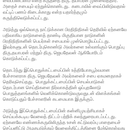
வைப்பிலிடலாம் என்ற கருத்தை திரு. தயாபரன் முன்வைத்தார்.
அதைச் சபையும் ஏற்றுக்கொண்டது. கனடாவில் வைப்பிலிடுவதால்
வட்டிப் பணம் கிடைக்காது என்ற யதார்த்தமும்
கருத்திலெடுக்கப்பட்டது.
அடுத்து ஒவ்வொரு நாட்டுக்கான பிரதிநிதிகள் தெரிவில் ஏற்கனவே
பதிவாகிய நாடுகளைத் தாண்டி மிகுதியான நாடுகளின்
பிரதிநிதிகளின் பெயர்கள் சபையால் முன்மொழியப்பட்டது.
இவர்களுடன் தொடர்புகொண்டு அவர்களை உள்வாங்கும் பொறுப்பு
திரு,தயாபரன் மற்றும் திரு. ஜெயதேவன் ஆகியோரிடம்
கொடுக்கப்பட்டது.
தொடர்ந்து இப்பொதுக்கட்டமைப்பின் உத்தியோகபூர்வமான
பேச்சாளராக திரு. ஜெயதேவன் அவர்களைச் சபை ஏகமனதாகச்
தெரிவுசெய்தது. பொதுக்கட்டமைப்பின் செயல்பாடுகள்
தொடர்பான செய்திகளை நிர்வாகத்தின் ஒப்புதலோடு
பொதுத்தளங்களில் வெளிக்கொண்டுவருவதுடன் விளக்கங்கள்
கொடுப்பதும் பேச்சாளரின் கடமையாக இருக்கும்.
அடுத்து இப்பொதுக்கட்டமைப்பின் கன்னிமுயற்சியாகச்
செய்யக்கூடிய வேலைத் திட்டம் பற்றிக் கலந்துரையாடப்பட்டது.
ஏற்கனவே எண்ணக்கருவிலிருந்த உசன் கட்டுவரம்பு பாதையைச்
செப்பனிட்டு அழகுபடுத்தும் வேலைத்திட்டத்தினை மேற்கொள்வது