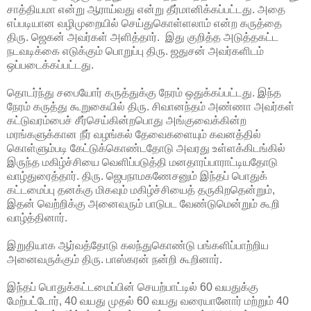
சாத்தியமா என்று ஆராய்வது என்று தீர்மானிக்கப்பட்டது. அதை
எப்படியான வழிமுறையில் செய்துகொள்ளலாம் என்ற கருத்தை
திரு. ஜெகன் அவர்கள் அளித்தார். இது குறித்த அடுத்தகட்ட
நடவடிக்கை எடுக்கும் பொறுப்பு திரு. ஜதுசன் அவர்களிடம்
ஒப்படைக்கப்பட்டது.
தொடர்ந்து சபையோர் கருத்துக்கு நேரம் ஒதுக்கப்பட்டது. இந்த
நேரம் கருத்து கூறுகையில் திரு. சிவானந்தம் அண்ணா அவர்கள்
கட்டுவரம்பைச் சீர்செய்கின்றபொது அங்குவைக்கின்ற
மரங்களுக்கான நீர் வழங்கல் தேவைகளையும் கவனத்தில்
கொள்ளும்படி கேட்டுக்கொண்டதோடு அவரது உள்ளக்கிடங்கில்
இருந்த மகிழ்ச்சியை வெளிப்படுத்தி மனதாரப்பாராட்டியதோடு
வாழ்துரைத்தார். திரு. ஜெபநாமகணேசனும் இந்தப் பொதுக்
கட்டமைப்பு தனக்கு மிகவும் மகிழ்ச்சியைத் தருகிறதென்றும்,
இதன் வெற்றிக்கு அனைவரும் பாடுபட வேண்டுமென்றும் கூறி
வாழ்த்தினார்.
இறுதியாக ஆர்வத்தோடு கலந்துகொண்டு பங்களிப்பாற்றிய
அனைவருக்கும் திரு. பாஸ்கரன் நன்றி கூறினார்.
இந்தப் பொதுக்கட்டமைப்பின் செயற்பாட்டில் 60 வயதுக்கு
மேற்பட்டோர், 40 வயது முதல் 60 வயது வரையானோர் மற்றும் 40