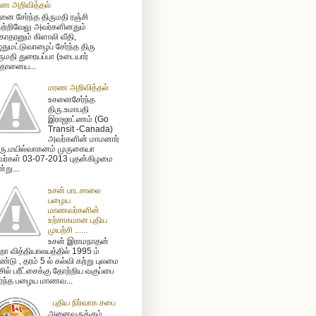
ண அறிவித்தல்
னை சேர்ந்த திருமதி ரஞ்சி
ற்றிவேலு அவர்களினதும்
ோதரனும் கிளாலி வீதி,
ுதுமட்டுவாழைப் சேர்ந்த திரு
ருமதி துரையப்பா (உடையார்
ிதானைய...
மரண அறிவித்தல்
உசனைசேர்ந்த
திரு.உமாபதி
இராஜரட்ணம் (Go
Transit -Canada)
அவர்களின் மாமனார்
ரு.மயில்வாகனம் முருகையா
ர்கள் 03-07-2013 புதன்கிழமை
்று...
உசன் பாடசாலை
பழைய
மாணவர்களின்
உற்சாகமான புதிய
முயற்சி ......
உசன் இராமநாதன்
ா வித்தியாலயத்தில் 1995 ம்
்டு , தரம் 5 ல் கல்வி கற்று புலமை
ிசில் பரீட்சைக்கு தோற்றிய வகுப்பை
ர்ந்த பழைய மாணவ...
புதிய நிர்வாக சபை
அனைவருக்கும்