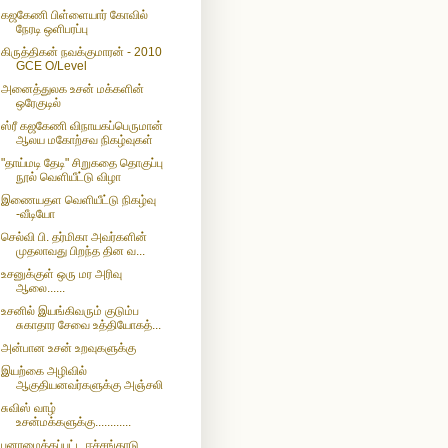
கஜகேணி பிள்ளையார் கோவில்
நேரடி ஒளிபரப்பு
கிருத்திகன் நவக்குமாரன் - 2010
GCE O/Level
அனைத்துலக உசன் மக்களின்
ஒரேகுடில்
ஸ்ரீ கஜகேணி விநாயகப்பெருமான்
ஆலய மகோற்சவ நிகழ்வுகள்
"தாய்மடி தேடி" சிறுகதை தொகுப்பு
நூல் வெளியீட்டு விழா
இணையதள வெளியீட்டு நிகழ்வு
-வீடியோ
செல்வி பி. தர்மிகா அவர்களின்
முதலாவது பிறந்த தின வ...
உசனுக்குள் ஒரு மர அரிவு
ஆலை......
உசனில் இயங்கிவரும் குடும்ப
சுகாதார சேவை உத்தியோகத்...
அன்பான உசன் உறவுகளுக்கு
இயற்கை அழிவில்
ஆகுதியனவர்களுக்கு அஞ்சலி
சுவிஸ் வாழ்
உசன்மக்களுக்கு............
புனரமைக்கப்பட்ட ஈச்சங்காடு