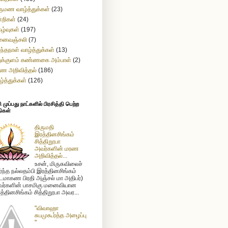
ருமண வாழ்த்துக்கள்
(23)
்றிகள்
(24)
கழ்வுகள்
(197)
னைவஞ்சலி
(7)
றந்தநாள் வாழ்த்துக்கள்
(13)
துக்குளம் கண்ணகை அம்பாள்
(2)
ண அறிவித்தல்
(186)
ழ்த்துக்கள்
(126)
முப்பது நாட்களில் பிரசித்தி பெற்ற
ிகள்
திருமதி
இரத்தினசிங்கம்
சித்திறூபா
அவர்களின் மரண
அறிவித்தல்...
உசன், மிருசுவிலைச்
ர்ந்த நல்லதம்பி இரத்தினசிங்கம்
டமாகண பிரதி அஞ்சல் மா அதிபர்)
ர்களின் பாசமிகு மனைவியான
த்தினசிங்கம் சித்திறூபா அவர...
"விவாஹா
சுபமுகூர்த்த அழைப்பு
"