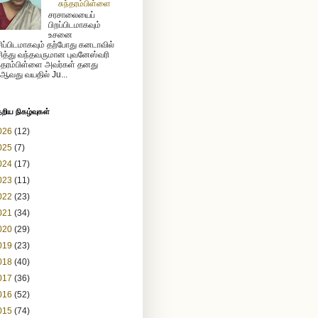
சுந்தரம்பிள்ளை
சரசாலையைப்
பிறப்பிடமாகவும்
உசனை
ிப்பிடமாகவும் தற்போது கனடாவில்
ித்து வந்தவருமான புவனேஸ்வரி
ந்தரம்பிள்ளை அவர்கள் தனது
ஆவது வயதில் Ju...
ேறிய நிகழ்வுகள்
026
(12)
025
(7)
024
(17)
023
(11)
022
(23)
021
(34)
020
(29)
019
(23)
018
(40)
017
(36)
016
(52)
015
(74)