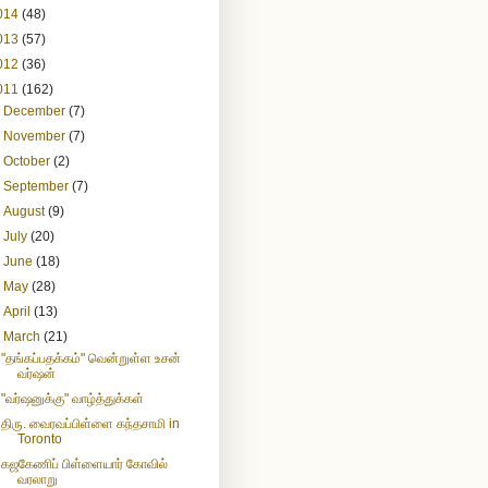
014
(48)
013
(57)
012
(36)
011
(162)
►
December
(7)
►
November
(7)
►
October
(2)
►
September
(7)
►
August
(9)
►
July
(20)
►
June
(18)
►
May
(28)
►
April
(13)
▼
March
(21)
"தங்கப்பதக்கம்" வென்றுள்ள உசன்
வர்ஷன்
"வர்ஷனுக்கு" வாழ்த்துக்கள்
திரு. வைரவப்பிள்ளை கந்தசாமி in
Toronto
கஜகேணிப் பிள்ளையார் கோவில்
வரலாறு