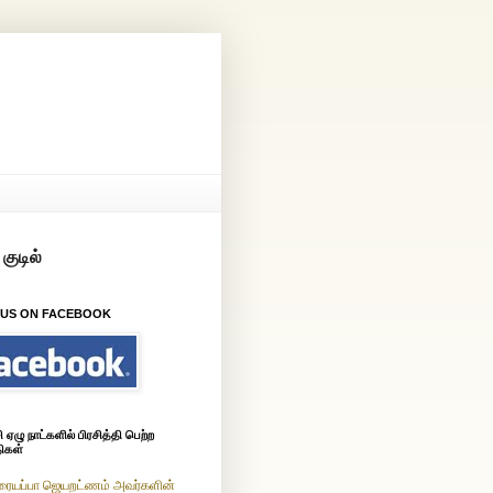
 US ON FACEBOOK
ஏழு நாட்களில் பிரசித்தி பெற்ற
ிகள்
ரையப்பா ஜெயறட்ணம் அவர்களின்