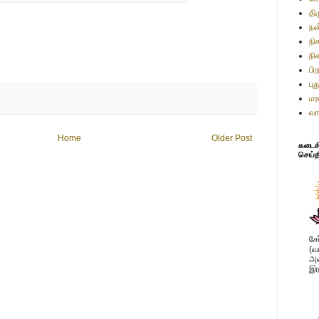
தி
நன
நி
நி
பி
பு
மர
வா
Home
Older Post
கடைசி 
செய்த
சே
(வ
அவ
இர