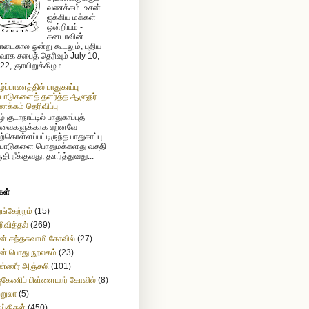
வணக்கம். உசன்
ஐக்கிய மக்கள்
ஒன்றியம் -
கனடாவின்
டைகால ஒன்று கூடலும், புதிய
ர்வாக சபைத் தெரிவும் July 10,
22, ஞாயிறுக்கிழம...
ழ்ப்பாணத்தில் பாதுகாப்பு
்பாடுகளைத் தளர்த்த ஆளுநர்
க்கம் தெரிவிப்பு
் குடாநாட்டில் பாதுகாப்புத்
வைகளுக்காக ஏற்னவே
ற்கொள்ளப்பட்டிருந்த பாதுகாப்பு
்பாடுகளை பொதுமக்களது வசதி
ுதி நீக்குவது, தளர்த்துவது...
கள்
ங்கேற்றம்
(15)
ிவித்தல்
(269)
ன் கந்தசுவாமி கோவில்
(27)
ன் பொது நூலகம்
(23)
்ணீர் அஞ்சலி
(101)
கேணிப் பிள்ளையார் கோவில்
(8)
ற்றுலா
(5)
ய்திகள்
(450)