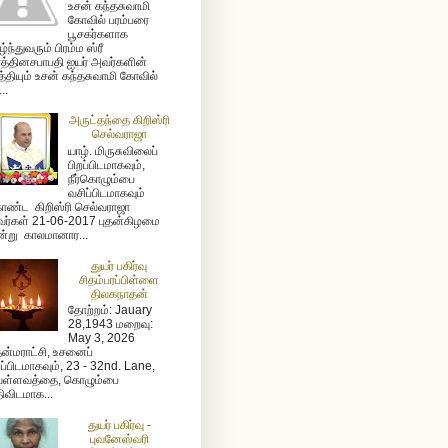
உசன் கந்தசுவாமி
கோவில் பரம்பரை
பூசகர்களாக
ழ்ந்துவரும் பிரம்ம ஸ்ரீ
த்தினசபாபதி ஐயர் அவர்களின்
த்தியும் உசன் கந்தசுவாமி கோவில்
...
அருட்தந்தை கிறிஸ்ரி
செல்வராஜா
யாழ். மிருசுவிலைப்
பிறப்பிடமாகவும்,
நீர்கொழும்பை
வசிப்பிடமாகவும்
ண்ட கிறிஸ்ரி செல்வராஜா
ர்கள் 21-06-2017 புதன்கிழமை
்று காலமானார...
துயர் பகிர்வு
சிதம்பரப்பிள்ளை
திலகநாதன்
தோற்றம்: Jauary
28,1943 மறைவு:
May 3, 2026
ன்மராட்சி, உசனைப்
றப்பிடமாகவும், 23 - 32nd. Lane,
ள்ளவத்தை, கொழும்பை
ிவிடமாக...
துயர் பகிர்வு -
புவனேஸ்வரி