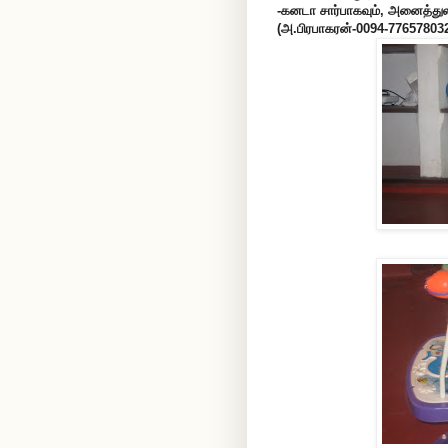
-கனடா சார்பாகவும், அனைத்துலக
(அ.பிரபாகரன்-0094-77657803