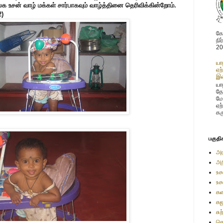
 உசன் வாழ் மக்கள் சார்பாகவும் வாழ்த்தினை தெரிவிக்கின்றோம்.
2)
கோ
நி
20
யா
ஏற
இண
யாழ
தே
மே
ஏற
கர
பகுதி
அர
அற
உச
உச
கண
கஜ
சு
செ