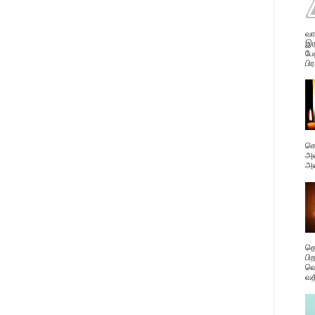
வா
இர
பே
பிர
கொ
அவ
அன
தெ
பி
வெ
வத