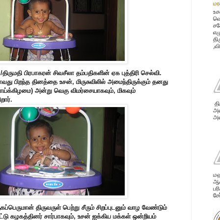
மர
உச
வெ
சக
எழ
தி
,வ
ு./திருமதி பிரபாகரன் சிவசீலா தம்பதிகளின் ஏக புத்திரி செல்வி.
வது பிறந்த தினத்தை உசன், மிருசுவிலில் அமைந்திருக்கும் தனது
ாய்க்கிழமை) அன்று வெகு விமர்சையாகவும், மிகவும்
ார்.
தி
அவ
அன
மஹ
ஆண
பர
சே
கப்பெருமான் திருவருள் பெற்று சீரும் சிறப்புடனும் வாழ வேண்டும்
டு கழகத்தினர் சார்பாகவும், உசன் ஐக்கிய மக்கள் ஒன்றியம்