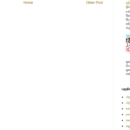
Home
Older Post
ஏற
இண
யாழ
தே
மே
ஏற
கர
ஒன
பொ
ஒன
சன
பகுதி
அர
அற
உச
உச
கண
கஜ