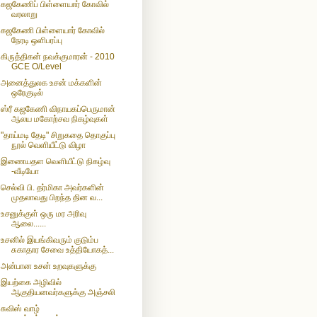
கஜகேணிப் பிள்ளையார் கோவில்
வரலாறு
கஜகேணி பிள்ளையார் கோவில்
நேரடி ஒளிபரப்பு
கிருத்திகன் நவக்குமாரன் - 2010
GCE O/Level
அனைத்துலக உசன் மக்களின்
ஒரேகுடில்
ஸ்ரீ கஜகேணி விநாயகப்பெருமான்
ஆலய மகோற்சவ நிகழ்வுகள்
"தாய்மடி தேடி" சிறுகதை தொகுப்பு
நூல் வெளியீட்டு விழா
இணையதள வெளியீட்டு நிகழ்வு
-வீடியோ
செல்வி பி. தர்மிகா அவர்களின்
முதலாவது பிறந்த தின வ...
உசனுக்குள் ஒரு மர அரிவு
ஆலை......
உசனில் இயங்கிவரும் குடும்ப
சுகாதார சேவை உத்தியோகத்...
அன்பான உசன் உறவுகளுக்கு
இயற்கை அழிவில்
ஆகுதியனவர்களுக்கு அஞ்சலி
சுவிஸ் வாழ்