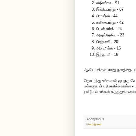
ஸ்ரீலங்கா - 91
இங்கிலாந்து - 87
பிரான்ஸ் - 44
சுவிஸ்லாந்து - 42
டென்மார்க் - 24
அவுஸ்ரேலிய - 23
ஜெர்மனி - 20
அமெரிக்க - 16
இத்தாலி - 16
ஆகிய மக்கள் எமது தளத்தை பயன்ப
தொடர்ந்து உங்களால் முடிந்த செ
மக்களுடன் பரிமாறிக்கொள்ள எமத
நன்றிகள் உங்கள் கருத்துக்களைய
Anonymous
செய்திகள்