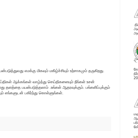
தி
அவ
அன
கோ
டுத்துவது எமக்கு மிகவும் மகிழ்ச்சியும் உற்சாகமும் தருகிறது.
நி
20
ய்திகள் ஆக்கங்கள் வாழ்த்து செய்திகளையும் நீங்கள் உசன்
ு தளத்தை பயன்படுத்தலாம் .உங்கள் ஆதரவுக்கும். பங்களிப்புக்கும்
ும் எங்களுடன் பகிர்ந்து கொள்ளுங்கள்.
மஹ
ஆண
பர
சே
யா