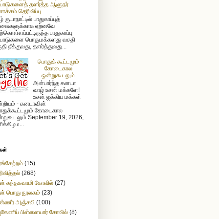
்பாடுகளைத் தளர்த்த ஆளுநர்
க்கம் தெரிவிப்பு
் குடாநாட்டில் பாதுகாப்புத்
வைகளுக்காக ஏற்னவே
ற்கொள்ளப்பட்டிருந்த பாதுகாப்பு
்பாடுகளை பொதுமக்களது வசதி
ுதி நீக்குவது, தளர்த்துவது...
பொதுக் கூட்டமும்
கோடைகால
ஒன்றுகூடலும்
அன்பார்ந்த கனடா
வாழ் உசன் மக்களே!
உசன் ஐக்கிய மக்கள்
்றியம் - கனடாவின்
துக்கூட்டமும் கோடைகால
்றுகூடலும் September 19, 2026,
ிக்கிழம...
கள்
ங்கேற்றம்
(15)
ிவித்தல்
(268)
ன் கந்தசுவாமி கோவில்
(27)
ன் பொது நூலகம்
(23)
்ணீர் அஞ்சலி
(100)
கேணிப் பிள்ளையார் கோவில்
(8)