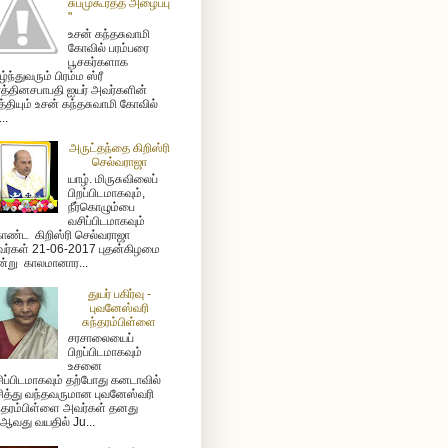
சுபமுகூர்த்த அழைப்பு
"
உசன் கந்தசுவாமி
கோவில் பரம்பரை
பூசகர்களாக
ழ்ந்துவரும் பிரம்ம ஸ்ரீ
த்தினசபாபதி ஐயர் அவர்களின்
த்தியும் உசன் கந்தசுவாமி கோவில்
...
அருட்தந்தை கிறிஸ்ரி
செல்வராஜா
யாழ். மிருசுவிலைப்
பிறப்பிடமாகவும்,
நீர்கொழும்பை
வசிப்பிடமாகவும்
ண்ட கிறிஸ்ரி செல்வராஜா
ர்கள் 21-06-2017 புதன்கிழமை
்று காலமானார...
துயர் பகிர்வு -
புவனேஸ்வரி
சுந்தரம்பிள்ளை
சரசாலையைப்
பிறப்பிடமாகவும்
உசனை
ிப்பிடமாகவும் தற்போது கனடாவில்
ித்து வந்தவருமான புவனேஸ்வரி
ந்தரம்பிள்ளை அவர்கள் தனது
ஆவது வயதில் Ju...