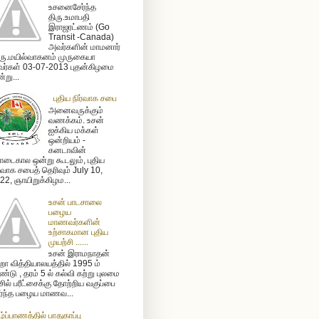
உசனைசேர்ந்த
திரு.உமாபதி
இராஜரட்ணம் (Go
Transit -Canada)
அவர்களின் மாமனார்
ரு.மயில்வாகனம் முருகையா
ர்கள் 03-07-2013 புதன்கிழமை
்று...
புதிய நிர்வாக சபை
அனைவருக்கும்
வணக்கம். உசன்
ஐக்கிய மக்கள்
ஒன்றியம் -
கனடாவின்
டைகால ஒன்று கூடலும், புதிய
ர்வாக சபைத் தெரிவும் July 10,
22, ஞாயிறுக்கிழம...
உசன் பாடசாலை
பழைய
மாணவர்களின்
உற்சாகமான புதிய
முயற்சி ......
உசன் இராமநாதன்
ா வித்தியாலயத்தில் 1995 ம்
்டு , தரம் 5 ல் கல்வி கற்று புலமை
ிசில் பரீட்சைக்கு தோற்றிய வகுப்பை
ர்ந்த பழைய மாணவ...
ழ்ப்பாணத்தில் பாதுகாப்பு