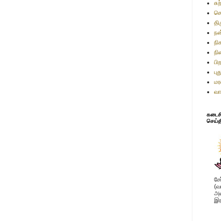
சு
செ
தி
நன
நி
நி
பி
பு
மர
வா
கடைசி 
செய்த
சே
(வ
அவ
இர