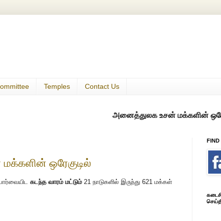
ommittee
Temples
Contact Us
அனைத்துலக உசன் மக்களின் ஒரே குடில்
FIND
மக்களின் ஒரேகுடில்
பார்வையிட
கடந்த வாரம் மட்டும்
21 நாடுகளில் இருந்து 621 மக்கள்
கடைசி 
செய்த