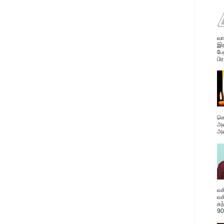
வா
இர
பே
பிர
கொ
அவ
அன
வச
வச
சு
90