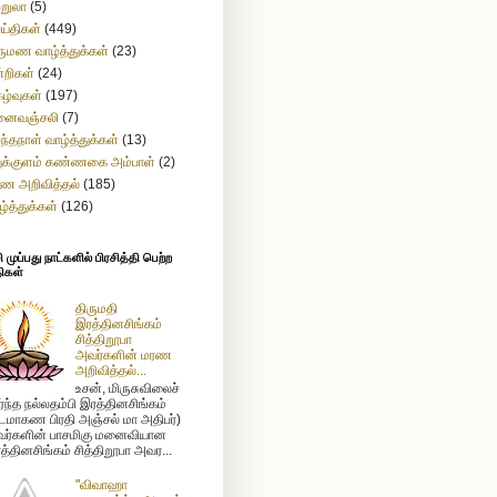
ற்றுலா
(5)
ய்திகள்
(449)
ருமண வாழ்த்துக்கள்
(23)
்றிகள்
(24)
கழ்வுகள்
(197)
னைவஞ்சலி
(7)
றந்தநாள் வாழ்த்துக்கள்
(13)
துக்குளம் கண்ணகை அம்பாள்
(2)
ண அறிவித்தல்
(185)
ழ்த்துக்கள்
(126)
முப்பது நாட்களில் பிரசித்தி பெற்ற
ிகள்
திருமதி
இரத்தினசிங்கம்
சித்திறூபா
அவர்களின் மரண
அறிவித்தல்...
உசன், மிருசுவிலைச்
ர்ந்த நல்லதம்பி இரத்தினசிங்கம்
டமாகண பிரதி அஞ்சல் மா அதிபர்)
ர்களின் பாசமிகு மனைவியான
த்தினசிங்கம் சித்திறூபா அவர...
"விவாஹா