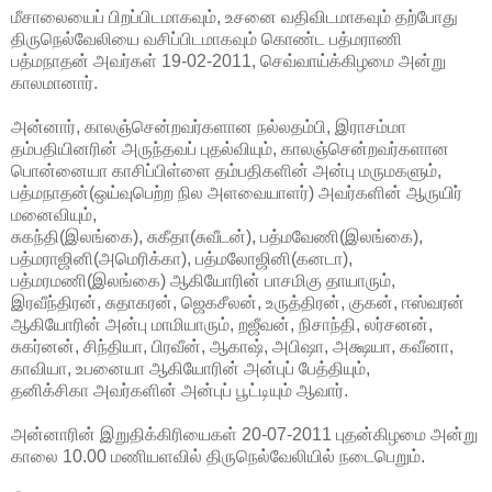
மீசாலையைப் பிறப்பிடமாகவும், உசனை வதிவிடமாகவும் தற்போது
திருநெல்வேலியை வசிப்பிடமாகவும் கொண்ட பத்மராணி
பத்மநாதன் அவர்கள் 19-02-2011, செவ்வாய்க்கிழமை அன்று
காலமானார்.
அன்னார், காலஞ்சென்றவர்களான நல்லதம்பி, இராசம்மா
தம்பதியினரின் அருந்தவப் புதல்வியும், காலஞ்சென்றவர்களான
பொன்னையா காசிப்பிள்ளை தம்பதிகளின் அன்பு மருமகளும்,
பத்மநாதன்(ஒய்வுபெற்ற நில அளவையாளர்) அவர்களின் ஆருயிர்
மனைவியும்,
சுகந்தி(இலங்கை), சுகீதா(சுவீடன்), பத்மவேணி(இலங்கை),
பத்மராஜினி(அமெரிக்கா), பத்மலோஜினி(கனடா),
பத்மரமணி(இலங்கை) ஆகியோரின் பாசமிகு தாயாரும்,
இரவீந்திரன், சுதாகரன், ஜெகசீலன், உருத்திரன், குகன், ஈஸ்வரன்
ஆகியோரின் அன்பு மாமியாரும், றஜீவன், நிசாந்தி, லர்சனன்,
சுகர்னன், சிந்தியா, பிரவீன், ஆகாஷ், அபிஷா, அக்ஷயா, கவீனா,
காவியா, உபனையா ஆகியோரின் அன்புப் பேத்தியும்,
தனிக்சிகா அவர்களின் அன்புப் பூட்டியும் ஆவார்.
அன்னாரின் இறுதிக்கிரியைகள் 20-07-2011 புதன்கிழமை அன்று
காலை 10.00 மணியளவில் திருநெல்வேலியில் நடைபெறும்.