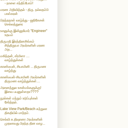
- நாளை சந்திப்போம்!
மரண அறிவித்தல் - திரு. நல்லதம்பி
பாஸ்கரன்
பிறந்தநாள் வாழ்த்து - ஜதிகேசன்
செல்லத்துரை
உசனுக்கு இன்னுமோர் "Engineer"
உதயம்
திருமதி இரத்தினசிங்கம்
சித்திறூபா அவர்களின் மரண
அற...
மகிந்தன், சர்மிளா ....
வாழ்த்துக்கள்
காண்டீபன், சியாமினி ... திருமண
வாழ்த்து
காண்டீபன்-சியாமினி அவர்களின்
திருமண வாழ்த்துக்கள்....
அனைத்துல உசன்மக்களுக்கு!
இவை பயனுள்ளதா????
நூல்கள் மற்றும் உடுப்புக்கள்
சேர்த்தல்.
Lake View Park/Beach சுற்றுலா
திகதியில் மாற்றம்.
செல்வி சு.திஷானா அவர்களின்
முதலாவது பிறந்த தின வாழ...