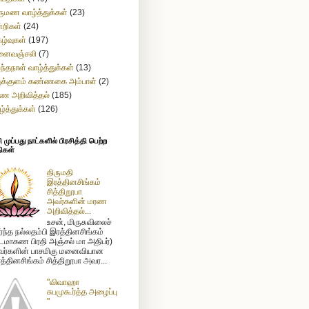
ருமண வாழ்த்துக்கள்
(23)
்றிகள்
(24)
கழ்வுகள்
(197)
னைவஞ்சலி
(7)
றந்தநாள் வாழ்த்துக்கள்
(13)
துக்குளம் கண்ணகை அம்பாள்
(2)
ண அறிவித்தல்
(185)
ழ்த்துக்கள்
(126)
முப்பது நாட்களில் பிரசித்தி பெற்ற
ிகள்
திருமதி
இரத்தினசிங்கம்
சித்திறூபா
அவர்களின் மரண
அறிவித்தல்...
உசன், மிருசுவிலைச்
ர்ந்த நல்லதம்பி இரத்தினசிங்கம்
டமாகண பிரதி அஞ்சல் மா அதிபர்)
ர்களின் பாசமிகு மனைவியான
த்தினசிங்கம் சித்திறூபா அவர...
"விவாஹா
சுபமுகூர்த்த அழைப்பு
"