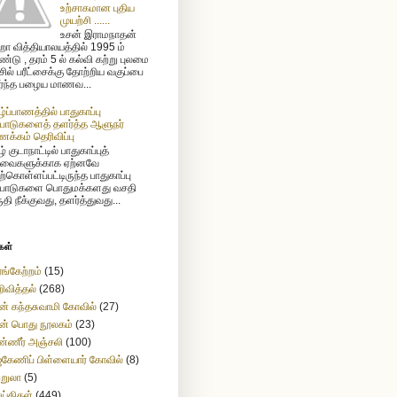
உற்சாகமான புதிய
முயற்சி ......
உசன் இராமநாதன்
ா வித்தியாலயத்தில் 1995 ம்
்டு , தரம் 5 ல் கல்வி கற்று புலமை
ிசில் பரீட்சைக்கு தோற்றிய வகுப்பை
ர்ந்த பழைய மாணவ...
ழ்ப்பாணத்தில் பாதுகாப்பு
்பாடுகளைத் தளர்த்த ஆளுநர்
க்கம் தெரிவிப்பு
் குடாநாட்டில் பாதுகாப்புத்
வைகளுக்காக ஏற்னவே
ற்கொள்ளப்பட்டிருந்த பாதுகாப்பு
்பாடுகளை பொதுமக்களது வசதி
ுதி நீக்குவது, தளர்த்துவது...
கள்
ங்கேற்றம்
(15)
ிவித்தல்
(268)
ன் கந்தசுவாமி கோவில்
(27)
ன் பொது நூலகம்
(23)
்ணீர் அஞ்சலி
(100)
கேணிப் பிள்ளையார் கோவில்
(8)
ற்றுலா
(5)
ய்திகள்
(449)