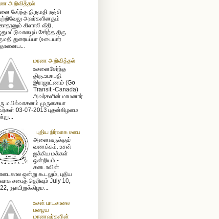
ண அறிவித்தல்
னை சேர்ந்த திருமதி ரஞ்சி
ற்றிவேலு அவர்களினதும்
ோதரனும் கிளாலி வீதி,
ுதுமட்டுவாழைப் சேர்ந்த திரு
ருமதி துரையப்பா (உடையார்
ிதானைய...
மரண அறிவித்தல்
உசனைசேர்ந்த
திரு.உமாபதி
இராஜரட்ணம் (Go
Transit -Canada)
அவர்களின் மாமனார்
ரு.மயில்வாகனம் முருகையா
ர்கள் 03-07-2013 புதன்கிழமை
்று...
புதிய நிர்வாக சபை
அனைவருக்கும்
வணக்கம். உசன்
ஐக்கிய மக்கள்
ஒன்றியம் -
கனடாவின்
டைகால ஒன்று கூடலும், புதிய
ர்வாக சபைத் தெரிவும் July 10,
22, ஞாயிறுக்கிழம...
உசன் பாடசாலை
பழைய
மாணவர்களின்