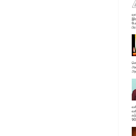
வா
இர
பே
பிர
கொ
அவ
அன
வச
வச
சு
90