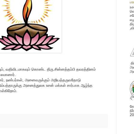
மர
உச
வெ
சக
எழ
தி
,வ
தி
அவ
கவும், வதிவிடமாகவும் கொண்ட திரு.சின்னத்தம்பி தவரத்தினம்
அன
ாலமானார்.
ினர், நண்பர்கள், அனைவருக்கும் அறியத்தருவதோடு
ுடும்பத்தாருக்கு அனைத்துலக உசன் மக்கள் சார்பாக ஆழ்ந்த
ள்கிறோம்.
கோ
நி
20