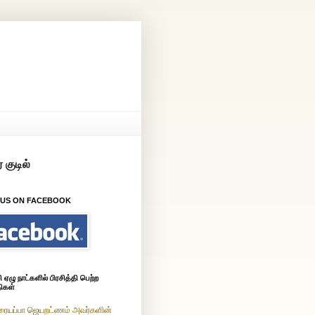
 US ON FACEBOOK
ஏழு நாட்களில் பிரசித்தி பெற்ற
ிகள்
ரையப்பா ஜெயறட்ணம் அவர்களின்