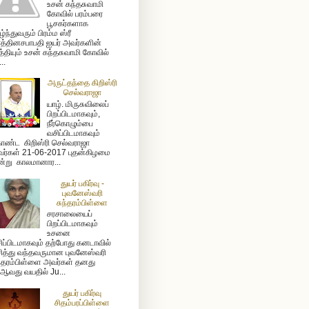
உசன் கந்தசுவாமி
கோவில் பரம்பரை
பூசகர்களாக
ழ்ந்துவரும் பிரம்ம ஸ்ரீ
த்தினசபாபதி ஐயர் அவர்களின்
த்தியும் உசன் கந்தசுவாமி கோவில்
...
அருட்தந்தை கிறிஸ்ரி
செல்வராஜா
யாழ். மிருசுவிலைப்
பிறப்பிடமாகவும்,
நீர்கொழும்பை
வசிப்பிடமாகவும்
ண்ட கிறிஸ்ரி செல்வராஜா
ர்கள் 21-06-2017 புதன்கிழமை
்று காலமானார...
துயர் பகிர்வு -
புவனேஸ்வரி
சுந்தரம்பிள்ளை
சரசாலையைப்
பிறப்பிடமாகவும்
உசனை
ிப்பிடமாகவும் தற்போது கனடாவில்
ித்து வந்தவருமான புவனேஸ்வரி
ந்தரம்பிள்ளை அவர்கள் தனது
ஆவது வயதில் Ju...
துயர் பகிர்வு
சிதம்பரப்பிள்ளை