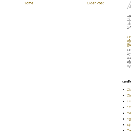
Home
Older Post
மஹ
ஆண
பர
சே
யா
ஏற
இண
யாழ
தே
மே
ஏற
கர
பகுதி
அர
அற
உச
உச
கண
கஜ
சு
செ