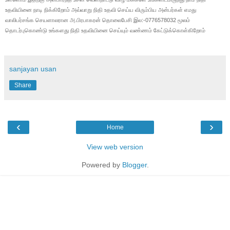
உதவியினை நாடி நிக்கிறோம் அவ்வாறு நிதி உதவி செய்ய விரும்பிய அன்பர்கள் எமது
வாலிபர்சங்க செயளாலரான அ.பிரபாகரன் தொலைபேசி இல:-0776578032 மூலம்
தொடர்புகொண்டு உங்களது நிதி உதவியினை செய்யும் வண்ணம் கேட்டுக்கொள்கிறோம்
sanjayan usan
Share
‹
›
Home
View web version
Powered by
Blogger
.