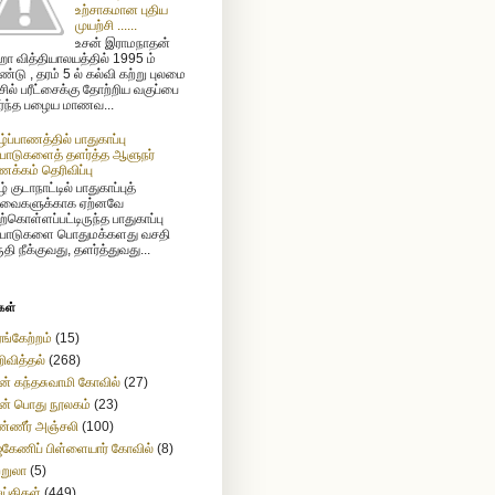
உற்சாகமான புதிய
முயற்சி ......
உசன் இராமநாதன்
ா வித்தியாலயத்தில் 1995 ம்
்டு , தரம் 5 ல் கல்வி கற்று புலமை
ிசில் பரீட்சைக்கு தோற்றிய வகுப்பை
ர்ந்த பழைய மாணவ...
ழ்ப்பாணத்தில் பாதுகாப்பு
்பாடுகளைத் தளர்த்த ஆளுநர்
க்கம் தெரிவிப்பு
் குடாநாட்டில் பாதுகாப்புத்
வைகளுக்காக ஏற்னவே
ற்கொள்ளப்பட்டிருந்த பாதுகாப்பு
்பாடுகளை பொதுமக்களது வசதி
ுதி நீக்குவது, தளர்த்துவது...
கள்
ங்கேற்றம்
(15)
ிவித்தல்
(268)
ன் கந்தசுவாமி கோவில்
(27)
ன் பொது நூலகம்
(23)
்ணீர் அஞ்சலி
(100)
கேணிப் பிள்ளையார் கோவில்
(8)
ற்றுலா
(5)
ய்திகள்
(449)