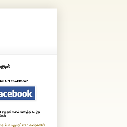
 US ON FACEBOOK
ஏழு நாட்களில் பிரசித்தி பெற்ற
ிகள்
ரையப்பா ஜெயறட்ணம் அவர்களின்