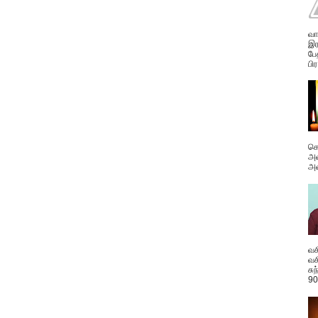
வா
இர
பே
பிர
கொ
அவ
அன
வச
வச
சு
90