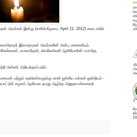
மர
உச
வெ
சக
எழ
தி
ாதன் அவர்கள் இன்று (சனிக்கிழமை, April 21, 2012) கனடாவில்
,வ
 சுவாமிநாதர் இராசநாதன் அவர்களின் அன்பு மனைவியும்,
், மகேஸ்வரன், கமலாதேவி, விமலேஸ்வரி ஆகியோரின் பாசமிகு
தி
றி பின்னர் அறியத்தரப்படும்.
அவ
அன
கணவன் மற்றும் உறவினர்களுக்கு உசன் ஐக்கிய மக்கள் ஒன்றியம் -
ளையாட்டுக் கழகம் ஆகியன தமது ஆழ்ந்த அனுதாபங்களைத்
கோ
நி
20