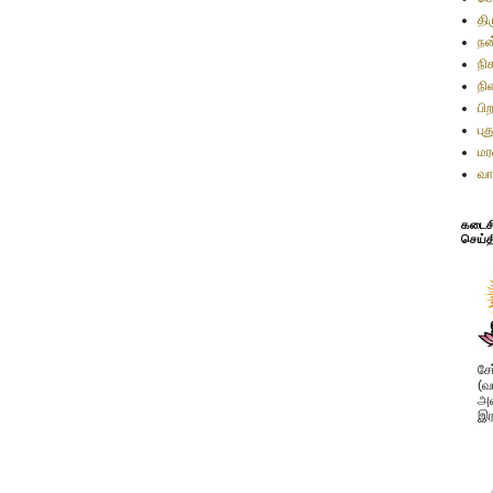
தி
நன
நி
நி
பி
பு
மர
வா
கடைசி 
செய்த
சே
(வ
அவ
இர