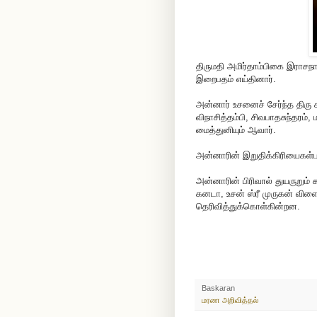
திருமதி அமிர்தாம்பிகை இராசந
இறைபதம் எய்தினார்.
அன்னார் உசனைச் சேர்ந்த திரு
விநாசித்தம்பி, சிவபாதசுந்தரம
மைத்துனியும் ஆவார்.
அன்னாரின் இறுதிக்கிரியைகள்பற்
அன்னாரின் பிரிவால் துயருறும் 
கனடா, உசன் ஸ்ரீ முருகன் வி
தெரிவித்துக்கொள்கின்றன.
Baskaran
மரண அறிவித்தல்