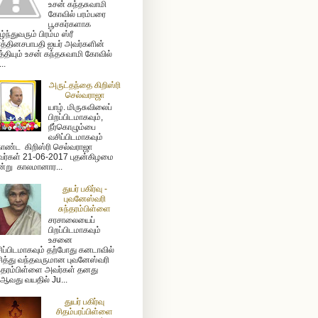
உசன் கந்தசுவாமி
கோவில் பரம்பரை
பூசகர்களாக
ழ்ந்துவரும் பிரம்ம ஸ்ரீ
த்தினசபாபதி ஐயர் அவர்களின்
த்தியும் உசன் கந்தசுவாமி கோவில்
...
அருட்தந்தை கிறிஸ்ரி
செல்வராஜா
யாழ். மிருசுவிலைப்
பிறப்பிடமாகவும்,
நீர்கொழும்பை
வசிப்பிடமாகவும்
ண்ட கிறிஸ்ரி செல்வராஜா
ர்கள் 21-06-2017 புதன்கிழமை
்று காலமானார...
துயர் பகிர்வு -
புவனேஸ்வரி
சுந்தரம்பிள்ளை
சரசாலையைப்
பிறப்பிடமாகவும்
உசனை
ிப்பிடமாகவும் தற்போது கனடாவில்
ித்து வந்தவருமான புவனேஸ்வரி
ந்தரம்பிள்ளை அவர்கள் தனது
ஆவது வயதில் Ju...
துயர் பகிர்வு
சிதம்பரப்பிள்ளை