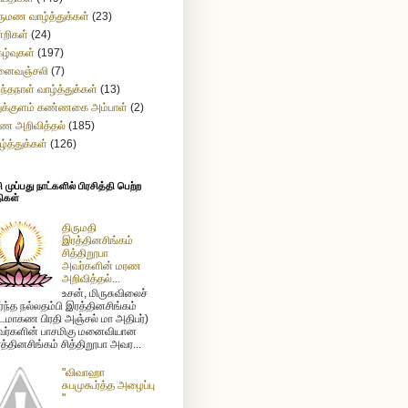
ருமண வாழ்த்துக்கள்
(23)
்றிகள்
(24)
கழ்வுகள்
(197)
னைவஞ்சலி
(7)
றந்தநாள் வாழ்த்துக்கள்
(13)
துக்குளம் கண்ணகை அம்பாள்
(2)
ண அறிவித்தல்
(185)
ழ்த்துக்கள்
(126)
முப்பது நாட்களில் பிரசித்தி பெற்ற
ிகள்
திருமதி
இரத்தினசிங்கம்
சித்திறூபா
அவர்களின் மரண
அறிவித்தல்...
உசன், மிருசுவிலைச்
ர்ந்த நல்லதம்பி இரத்தினசிங்கம்
டமாகண பிரதி அஞ்சல் மா அதிபர்)
ர்களின் பாசமிகு மனைவியான
த்தினசிங்கம் சித்திறூபா அவர...
"விவாஹா
சுபமுகூர்த்த அழைப்பு
"