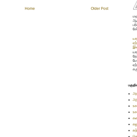
Home
Older Post
மஹ
ஆண
பர
சே
யா
ஏற
இண
யாழ
தே
மே
ஏற
கர
பகுதி
அர
அற
உச
உச
கண
கஜ
சு
செ