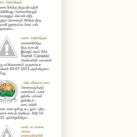
ண அறிவித்தல்
னை சேர்ந்த திருமதி ரஞ்சி
ற்றிவேலு அவர்களினதும்
ோதரனும் கிளாலி வீதி,
ுதுமட்டுவாழைப் சேர்ந்த திரு
ருமதி துரையப்பா (உடையார்
ிதானைய...
மரண அறிவித்தல்
உசனைசேர்ந்த
திரு.உமாபதி
இராஜரட்ணம் (Go
Transit -Canada)
அவர்களின் மாமனார்
ரு.மயில்வாகனம் முருகையா
ர்கள் 03-07-2013 புதன்கிழமை
்று...
புதிய நிர்வாக சபை
அனைவருக்கும்
வணக்கம். உசன்
ஐக்கிய மக்கள்
ஒன்றியம் -
கனடாவின்
டைகால ஒன்று கூடலும், புதிய
ர்வாக சபைத் தெரிவும் July 10,
22, ஞாயிறுக்கிழம...
உசன் பாடசாலை
பழைய
மாணவர்களின்