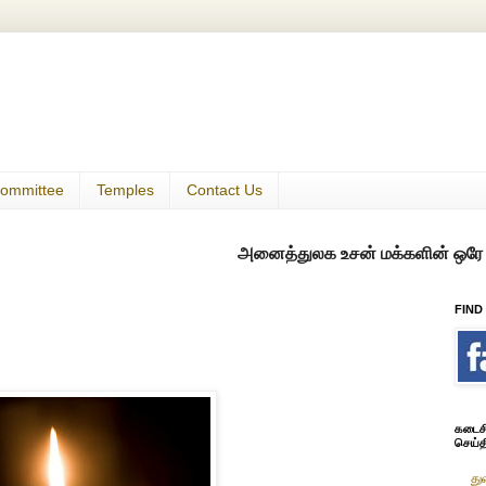
ommittee
Temples
Contact Us
அனைத்துலக உசன் மக்களின் ஒரே குடில்
FIND
கடைசி 
செய்த
து