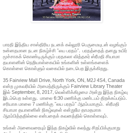
பாரதி இந்திய சாஸ்திரிய நடனக் கல்லூரி பெருமையுடன் வழங்கும்
உன்னதமான நடன நிகழ்ச்சி "லய பரதம்". பரதத்தைத் தனது உயிர்
மூச்சாகக் கொண்டிருக்கும் பரதகலா வித்தகர் ஸ்ரீமதி சியாமா
தயாளனின் நெறியாள்கையில் உங்களின் உள்ளங்களைக்
கொள்ளை கொள்ளும் வகையில் நடைபெற இருக்கிறது.
35 Fairview Mall Drive, North York, ON, M2J 4S4, Canada
என்ற முகவரியில் அமைந்திருக்கும் Fairview Library Theater
இல் September, 8, 2017, வெள்ளிக்கிழமை அன்று இந்த நிகழ்வு
இடம்பெற உள்ளது. மாலை 6:30 மணிக்கு மண்டபம் திறக்கப்படும்.
சரியாக மாலை 7 மணிக்கு "லய பரதம்" ஆரம்பமாகும். ஸ்ரீமதி
சியாமா தயாளனின் நிகழ்வுகள் என்றுமே தாமதமாக
ஆரம்பித்ததில்லை என்பதைக் கவனத்தில் கொள்ளவும்.
உங்கள் அனைவரையும் இந்த நிகழ்வில் கலந்து சிறப்பிக்குமாறு