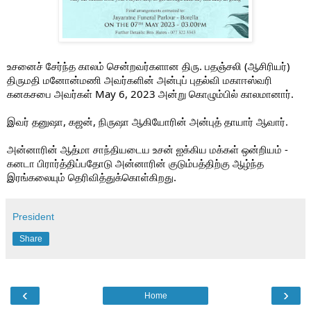
உசனைச் சேர்ந்த காலம் சென்றவர்களான திரு. பதஞ்சலி (ஆசிரியர்)
திருமதி மனோன்மணி அவர்களின் அன்புப் புதல்வி மகாஈஸ்வரி
கனகசபை அவர்கள் May 6, 2023 அன்று கொழும்பில் காலமானார்.
இவர் தனுஷா, கஜன், நிருஷா ஆகியோரின் அன்புத் தாயார் ஆவார்.
அன்னாரின் ஆத்மா சாந்தி
ய
டைய உசன் ஐக்கிய மக்கள் ஒன்றியம் -
கனடா பிரார்த்திப்பதோடு அன்னாரின் குடும்பத்திற்கு ஆழ்ந்த
இரங்கலையும் தெரிவித்துக்கொள்கிறது.
President
Share
‹
›
Home